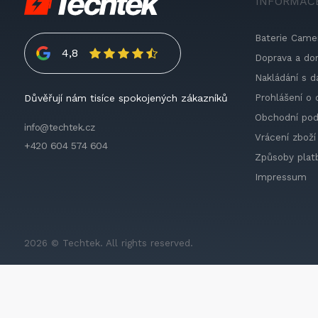
INFORMAC
Baterie Came
4,8
Doprava a do
Nakládání s d
Prohlášení o 
Důvěřují nám tisíce spokojených zákazníků
Obchodní po
info@techtek.cz
Vrácení zboží
+420 604 574 604
Způsoby plat
Impressum
2026 © Techtek. All rights reserved.