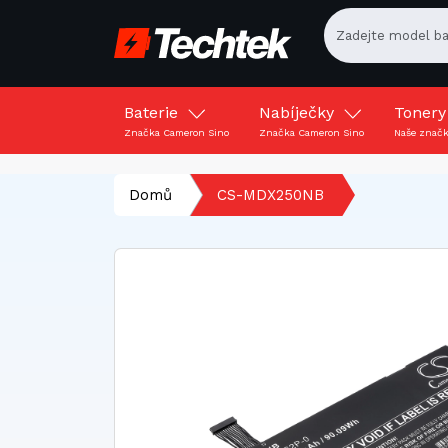
Baterie
Nabíječky
Toner
Značka Cameron Sino
Značka Cameron Sino
Naše znač
Domů
CS-MDX250NB