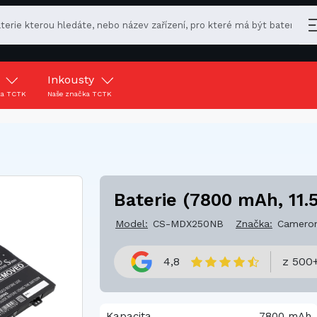
y
Inkousty
ka TCTK
Naše značka TCTK
Baterie (7800 mAh, 11.
Model:
CS-MDX250NB
Značka:
Cameron
4,8
z 500+
Kapacita
7800 mAh