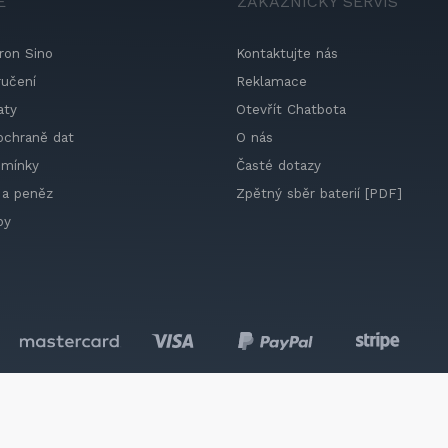
E
ZÁKAZNICKÝ SERVIS
ron Sino
Kontaktujte nás
ručení
Reklamace
aty
Otevřít Chatbota
ochraně dat
O nás
dmínky
Časté dotazy
 a peněz
Zpětný sběr baterií [PDF]
by