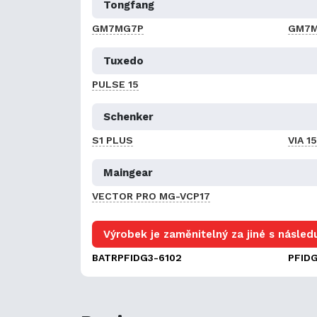
Tongfang
GM7MG7P
GM7
Tuxedo
PULSE 15
Schenker
S1 PLUS
VIA 15
Maingear
VECTOR PRO MG-VCP17
Výrobek je zaměnitelný za jiné s následu
BATRPFIDG3-6102
PFIDG