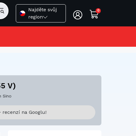
Najděte svůj
0
region
55 V)
 Sino
 recenzí na Googlu!