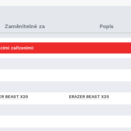
Zaměnitelné za
Popis
cími zařízeními:
ER BEAST X20
ERAZER BEAST X25