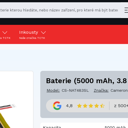
y
Inkousty
ka TCTK
Naše značka TCTK
Baterie (5000 mAh, 3.8
Model:
CS-NAT483SL
Značka:
Cameron
4,8
z 500+
Kapacita
5000 mAh