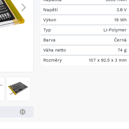
Napětí
3.8 V
Výkon
19 Wh
Typ
Li-Polymer
Barva
Černá
Váha netto
74 g
Rozměry
107 x 92.5 x 3 mm