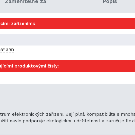
Zaměnitelné za
Popis
cími zařízeními:
8" 3RD
jícími produktovými čísly:
ktrum elektronických zařízení. Její plná kompatibilita s mno
ití navíc podporuje ekologickou udržitelnost a zaručuje flexib