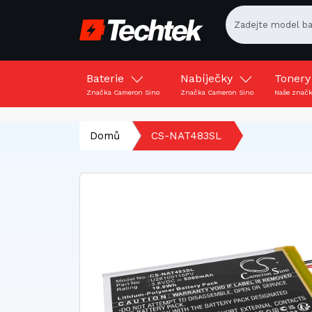
Baterie
Nabíječky
Toner
Značka Cameron Sino
Značka Cameron Sino
Naše znač
Domů
CS-NAT483SL