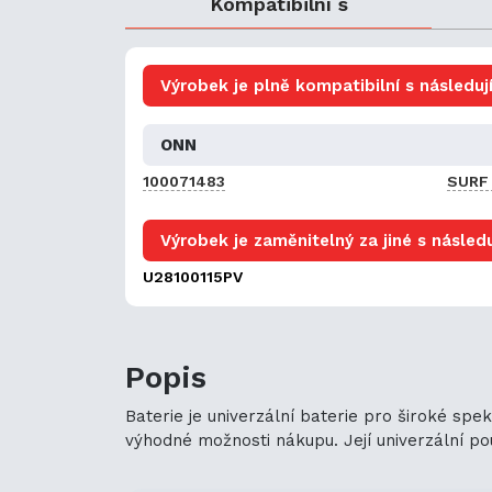
Kompatibilní s
Výrobek je plně kompatibilní s následují
ONN
100071483
SURF 
Výrobek je zaměnitelný za jiné s následu
U28100115PV
Popis
Baterie je univerzální baterie pro široké spe
výhodné možnosti nákupu. Její univerzální použ