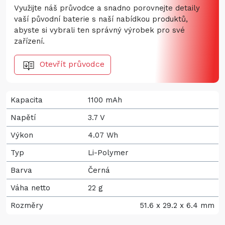
Využijte náš průvodce a snadno porovnejte detaily
vaší původní baterie s naší nabídkou produktů,
abyste si vybrali ten správný výrobek pro své
zařízení.
Otevřít průvodce
Kapacita
1100 mAh
Napětí
3.7 V
Výkon
4.07 Wh
Typ
Li-Polymer
Barva
Černá
Váha netto
22 g
Rozměry
51.6 x 29.2 x 6.4 mm