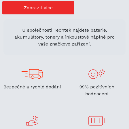
cenově výhodné možnosti nákupu. Její univerzální použití
navíc podporuje ekologickou udržitelnost a zaručuje
Zobrazit více
flexibilitu.
U společnosti Techtek najdete baterie,
akumulátory, tonery a inkoustové náplně pro
vaše značkové zařízení.
Bezpečné a rychlé dodání
99% pozitivních
hodnocení