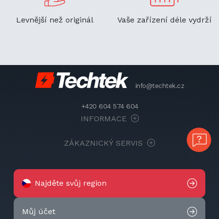
Levnější než originál
Vaše zařízení déle vydrží
info@techtek.cz
+420 604 574 604
INFORMACE
ZÁKAZNICKÝ SERVIS
Najděte svůj region
Můj účet