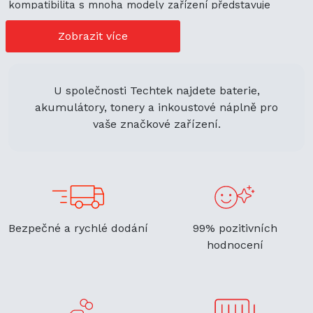
kompatibilita s mnoha modely zařízení představuje
cenově výhodné možnosti nákupu. Její univerzální použití
navíc podporuje ekologickou udržitelnost a zaručuje
Zobrazit více
flexibilitu.
U společnosti Techtek najdete baterie,
akumulátory, tonery a inkoustové náplně pro
vaše značkové zařízení.
Bezpečné a rychlé dodání
99% pozitivních
hodnocení