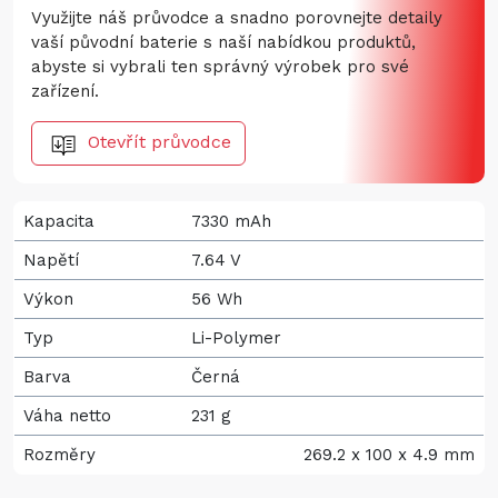
Využijte náš průvodce a snadno porovnejte detaily
vaší původní baterie s naší nabídkou produktů,
abyste si vybrali ten správný výrobek pro své
zařízení.
Otevřít průvodce
Kapacita
7330 mAh
Napětí
7.64 V
Výkon
56 Wh
Typ
Li-Polymer
Barva
Černá
Váha netto
231 g
Rozměry
269.2 x 100 x 4.9 mm