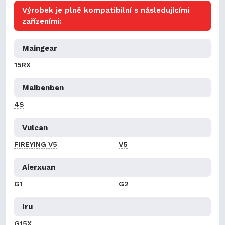
Výrobek je plně kompatibilní s následujícími
zařízeními:
Maingear
15RX
Maibenben
4S
Vulcan
FIREYING V5
V5
Aierxuan
G1
G2
Iru
G15X