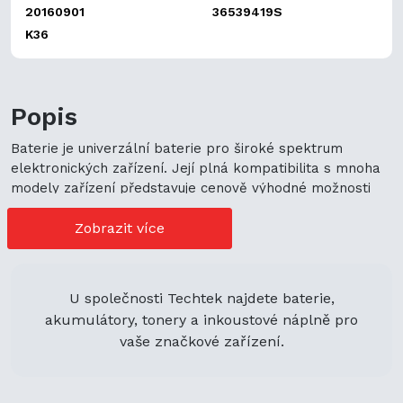
20160901
36539419S
K36
Popis
Baterie je univerzální baterie pro široké spektrum
elektronických zařízení. Její plná kompatibilita s mnoha
modely zařízení představuje cenově výhodné možnosti
nákupu. Její univerzální použití navíc podporuje
ekologickou udržitelnost a zaručuje flexibilitu.
Zobrazit více
U společnosti Techtek najdete baterie,
akumulátory, tonery a inkoustové náplně pro
vaše značkové zařízení.