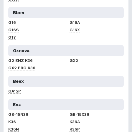
Bben
G16
G16A
G16S
G16X
G17
Gxnova
G2 ENZ K36
GX2
GX2 PRO K36
Beex
GA15P
Enz
GB-15N36
GB-15X36
K36
K36A
K36N
K36P