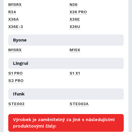
M15RX
N36
R34
X36 PRO
X36A
X36E
X36E-3
X36U
Byone
M15RX
M15X
Lingrui
S1 PRO
S1 X1
S2 PRO
Ifunk
STE003
STE003A
Výrobek je zaměnitelný za jiné s následujícími
produktovými čísly: