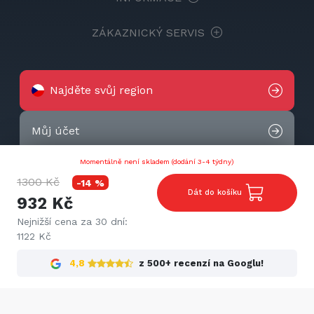
ZÁKAZNICKÝ SERVIS
Najděte svůj region
Můj účet
Momentálně není skladem (dodání 3-4 týdny)
Otevřít Chatbota
1300 Kč
-14 %
Dát do košíku
932 Kč
Kontaktujte nás
Nejnižší cena za 30 dní:
1122 Kč
2026 © Techtek. All rights reserved.
4,8
z 500+ recenzí na Googlu!
Cookies