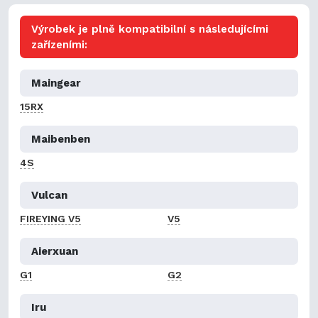
Výrobek je plně kompatibilní s následujícími
zařízeními:
Maingear
15RX
Maibenben
4S
Vulcan
FIREYING V5
V5
Aierxuan
G1
G2
Iru