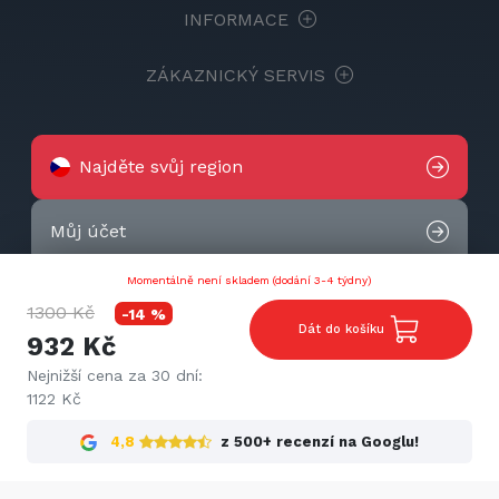
INFORMACE
ZÁKAZNICKÝ SERVIS
Najděte svůj region
Můj účet
Momentálně není skladem (dodání 3-4 týdny)
Otevřít Chatbota
1300 Kč
-14 %
Dát do košíku
932 Kč
Kontaktujte nás
Nejnižší cena za 30 dní:
1122 Kč
2026 © Techtek. All rights reserved.
4,8
z 500+ recenzí na Googlu!