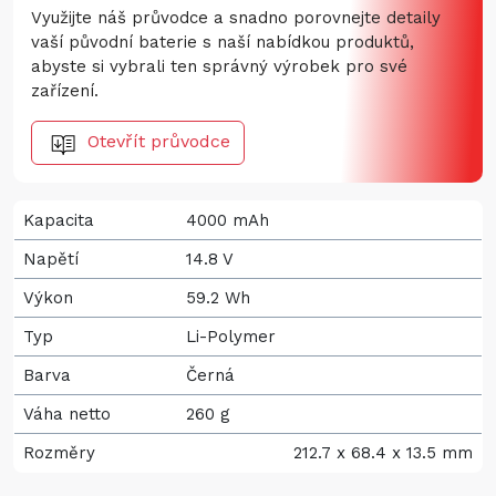
Využijte náš průvodce a snadno porovnejte detaily
vaší původní baterie s naší nabídkou produktů,
abyste si vybrali ten správný výrobek pro své
zařízení.
Otevřít průvodce
Kapacita
4000 mAh
Napětí
14.8 V
Výkon
59.2 Wh
Typ
Li-Polymer
Barva
Černá
Váha netto
260 g
Rozměry
212.7 x 68.4 x 13.5 mm