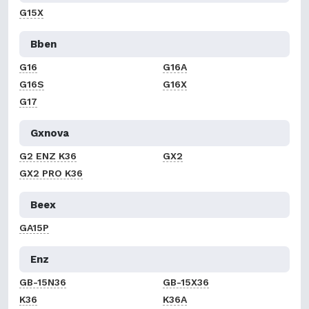
G15X
Bben
G16
G16A
G16S
G16X
G17
Gxnova
G2 ENZ K36
GX2
GX2 PRO K36
Beex
GA15P
Enz
GB-15N36
GB-15X36
K36
K36A