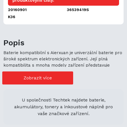
produktovými čísly:
20160901
36539419S
K36
Popis
Baterie kompatibilní s Aierxuan je univerzální baterie pro
široké spektrum elektronických zařízení. Její plná
kompatibilita s mnoha modely zařízení představuje
cenově výhodné možnosti nákupu. Její univerzální použití
navíc podporuje ekologickou udržitelnost a zaručuje
Zobrazit více
flexibilitu.
U společnosti Techtek najdete baterie,
akumulátory, tonery a inkoustové náplně pro
vaše značkové zařízení.