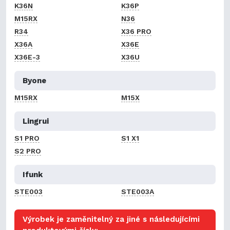
K36N
K36P
M15RX
N36
R34
X36 PRO
X36A
X36E
X36E-3
X36U
Byone
M15RX
M15X
Lingrui
S1 PRO
S1 X1
S2 PRO
Ifunk
STE003
STE003A
Výrobek je zaměnitelný za jiné s následujícími