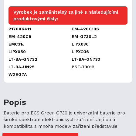
Výrobek je zaměnitelný za jiné s následujícími
produktovými čísly:
217046411
EM-420C10S
EM-420C9
EM-G730L2
EMC31J
LIPX036
LIPX050
LIPXO36
LT-BA-GN732
LT-BA-GN733
LT-BA-UN25
PST-73012
W2EG7A
Popis
Baterie pro ECS Green G730 je univerzální baterie pro
široké spektrum elektronických zařízení. Její plná
kompatibilita s mnoha modely zařízení představuje
cenově výhodné možnosti nákupu. Její univerzální použití