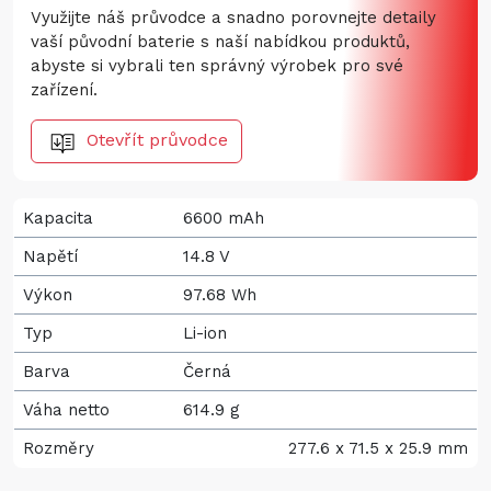
Využijte náš průvodce a snadno porovnejte detaily
vaší původní baterie s naší nabídkou produktů,
abyste si vybrali ten správný výrobek pro své
zařízení.
Otevřít průvodce
Kapacita
6600 mAh
Napětí
14.8 V
Výkon
97.68 Wh
Typ
Li-ion
Barva
Černá
Váha netto
614.9 g
Rozměry
277.6 x 71.5 x 25.9 mm