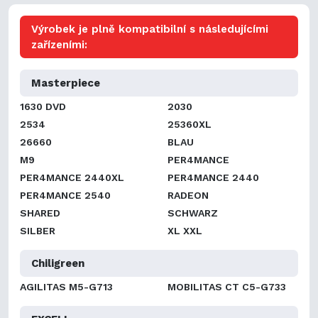
Výrobek je plně kompatibilní s následujícími
zařízeními:
Masterpiece
1630 DVD
2030
2534
25360XL
26660
BLAU
M9
PER4MANCE
PER4MANCE 2440XL
PER4MANCE 2440
PER4MANCE 2540
RADEON
SHARED
SCHWARZ
SILBER
XL XXL
Chiligreen
AGILITAS M5-G713
MOBILITAS CT C5-G733