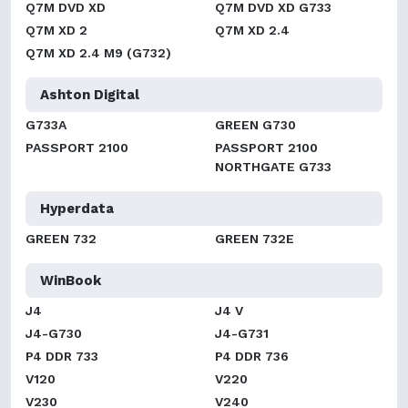
Q7M DVD XD
Q7M DVD XD G733
Q7M XD 2
Q7M XD 2.4
Q7M XD 2.4 M9 (G732)
Ashton Digital
G733A
GREEN G730
PASSPORT 2100
PASSPORT 2100
NORTHGATE G733
Hyperdata
GREEN 732
GREEN 732E
WinBook
J4
J4 V
J4-G730
J4-G731
P4 DDR 733
P4 DDR 736
V120
V220
V230
V240