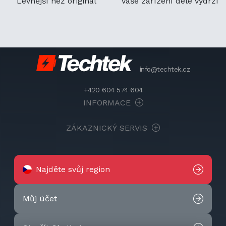
Levnější než originál
Vaše zařízení déle vydrží
info@techtek.cz
+420 604 574 604
INFORMACE
ZÁKAZNICKÝ SERVIS
Najděte svůj region
Můj účet