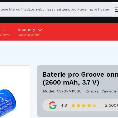
y
Inkousty
ka TCTK
Naše značka TCTK
Baterie pro Groove o
(2600 mAh, 3.7 V)
Model:
CS-GRM110SL
Značka:
Cameron 
4,8
z 500+