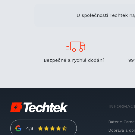
U společnosti Techtek na
Bezpečné a rychlé dodání
99
INFORMAC
Baterie Came
4,8
Doprava a do