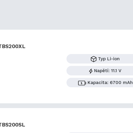
TBS200XL
Typ
Li-ion
Napětí:
11.1 V
Kapacita:
6700 mAh
TBS200SL