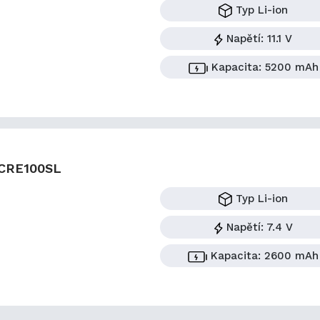
Typ
Li-ion
Napětí:
11.1 V
Kapacita:
5200 mAh
CRE100SL
Typ
Li-ion
Napětí:
7.4 V
Kapacita:
2600 mAh