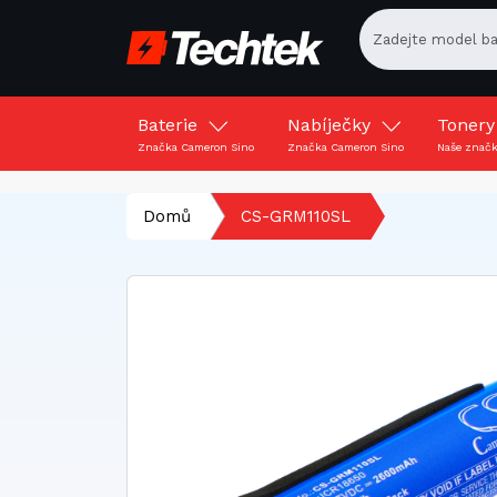
Baterie
Nabíječky
Toner
Značka Cameron Sino
Značka Cameron Sino
Naše znač
Domů
CS-GRM110SL