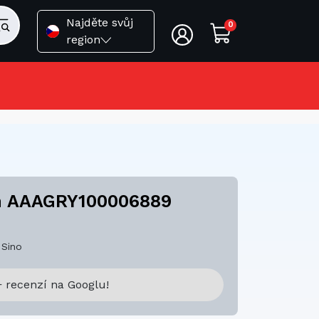
Najděte svůj
0
region
nn AAAGRY100006889
Sino
 recenzí na Googlu!