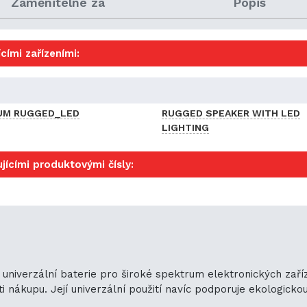
Zaměnitelné za
Popis
cími zařízeními:
UM RUGGED_LED
RUGGED SPEAKER WITH LED
LIGHTING
jícími produktovými čísly:
niverzální baterie pro široké spektrum elektronických zaříz
ákupu. Její univerzální použití navíc podporuje ekologickou u