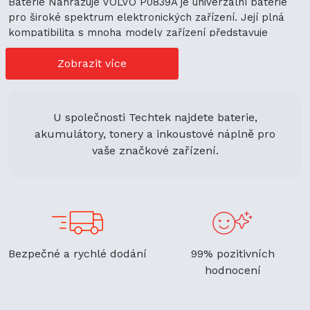
Baterie Nahrazuje VOLVO P0839A je univerzální baterie
pro široké spektrum elektronických zařízení. Její plná
kompatibilita s mnoha modely zařízení představuje
cenově výhodné možnosti nákupu. Její univerzální použití
navíc podporuje ekologickou udržitelnost a zaručuje
Zobrazit více
flexibilitu.
U společnosti Techtek najdete baterie,
akumulátory, tonery a inkoustové náplně pro
vaše značkové zařízení.
Bezpečné a rychlé dodání
99% pozitivních
hodnocení