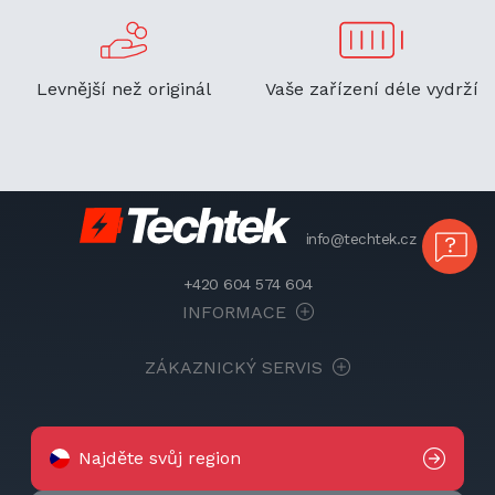
Levnější než originál
Vaše zařízení déle vydrží
info@techtek.cz
+420 604 574 604
INFORMACE
ZÁKAZNICKÝ SERVIS
Najděte svůj region