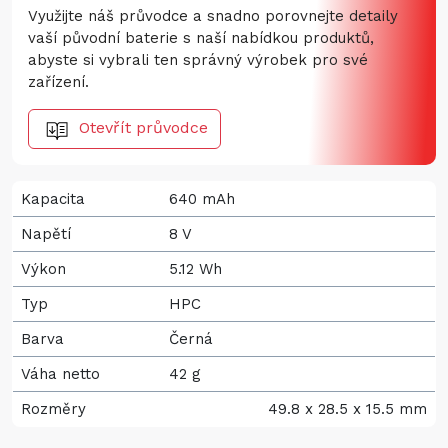
Využijte náš průvodce a snadno porovnejte detaily
vaší původní baterie s naší nabídkou produktů,
abyste si vybrali ten správný výrobek pro své
zařízení.
Otevřít průvodce
Kapacita
640 mAh
Napětí
8 V
Výkon
5.12 Wh
Typ
HPC
Barva
Černá
Váha netto
42 g
Rozměry
49.8 x 28.5 x 15.5 mm