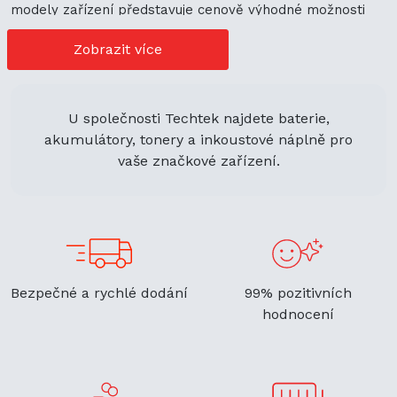
modely zařízení představuje cenově výhodné možnosti
nákupu. Její univerzální použití navíc podporuje
ekologickou udržitelnost a zaručuje flexibilitu.
Zobrazit více
U společnosti Techtek najdete baterie,
akumulátory, tonery a inkoustové náplně pro
vaše značkové zařízení.
Bezpečné a rychlé dodání
99% pozitivních
hodnocení