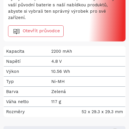
vaší původní baterie s naší nabídkou produktů,
abyste si vybrali ten správný výrobek pro své
zařízení.
Otevřít průvodce
Kapacita
2200 mAh
Napětí
4.8 V
Výkon
10.56 Wh
Typ
Ni-MH
Barva
Zelená
Váha netto
117 g
Rozměry
52 x 29.3 x 29.3 mm