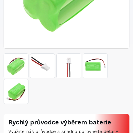
Rychlý průvodce výběrem baterie
Využijte náš průvodce a snadno porovnejte detaily