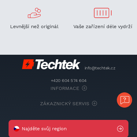
Levnější než originál
Vaše zařízení déle vydrží
info@techtek.cz
+420 604 574 604
INFORMACE
ZÁKAZNICKÝ SERVIS
Najděte svůj region