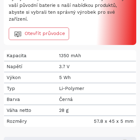
vaší původní baterie s naší nabídkou produktů,
abyste si vybrali ten správný výrobek pro své
zařízení.
Otevřít průvodce
Kapacita
1350 mAh
Napětí
3.7 V
Výkon
5 Wh
Typ
Li-Polymer
Barva
Černá
Váha netto
28 g
Rozměry
57.8 x 45 x 5 mm