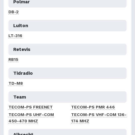
Polmar
DB-2
Luiton
LT-316
Retevis
RB15
Tidradio
TD-M8
Team
TECOM-PS FREENET
TECOM-PS PMR 446
TECOM-PS UHF-COM
TECOM-PS VHF-COM 136-
450-470 MHZ
174 MHZ
Albrecht