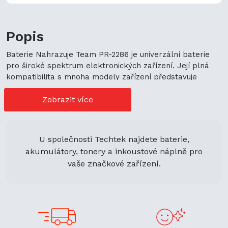
Popis
Baterie Nahrazuje Team PR-2286 je univerzální baterie
pro široké spektrum elektronických zařízení. Její plná
kompatibilita s mnoha modely zařízení představuje
cenově výhodné možnosti nákupu. Její univerzální použití
navíc podporuje ekologickou udržitelnost a zaručuje
Zobrazit více
flexibilitu.
U společnosti Techtek najdete baterie,
akumulátory, tonery a inkoustové náplně pro
vaše značkové zařízení.