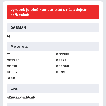
Výrobek je plně kompatibilní s následujícími
zařízeními:
DABMAN
12
Motorola
C1
GO3988
GP3286
GP378
GP518
GP9800
GP987
MT99
SL5K
CPS
CP228 ARC EDGE