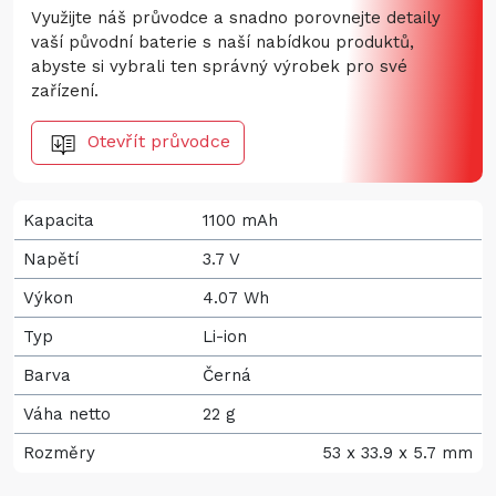
Využijte náš průvodce a snadno porovnejte detaily
vaší původní baterie s naší nabídkou produktů,
abyste si vybrali ten správný výrobek pro své
zařízení.
Otevřít průvodce
Kapacita
1100 mAh
Napětí
3.7 V
Výkon
4.07 Wh
Typ
Li-ion
Barva
Černá
Váha netto
22 g
Rozměry
53 x 33.9 x 5.7 mm