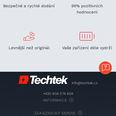
Bezpečné a rychlé dodání
99% pozitivních
hodnocení
Levnější než originál
Vaše zařízení déle vydrží
info@techtek.cz
+420 604 574 604
INFORMACE
ZÁKAZNICKÝ SERVIS