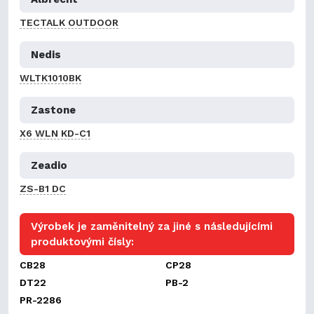
TECTALK OUTDOOR
Nedis
WLTK1010BK
Zastone
X6 WLN KD-C1
Zeadio
ZS-B1 DC
Výrobek je zaměnitelný za jiné s následujícími
produktovými čísly:
CB28
CP28
DT22
PB-2
PR-2286