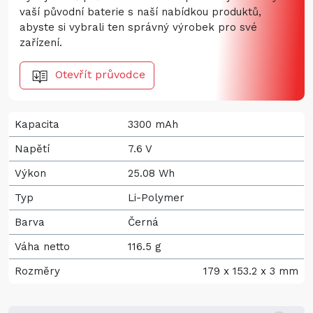
vaší původní baterie s naší nabídkou produktů,
abyste si vybrali ten správný výrobek pro své
zařízení.
Otevřít průvodce
Kapacita
3300 mAh
Napětí
7.6 V
Výkon
25.08 Wh
Typ
Li-Polymer
Barva
Černá
Váha netto
116.5 g
Rozměry
179 x 153.2 x 3 mm