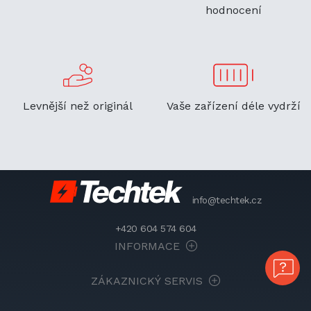
hodnocení
Levnější než originál
Vaše zařízení déle vydrží
info@techtek.cz
+420 604 574 604
INFORMACE
ZÁKAZNICKÝ SERVIS