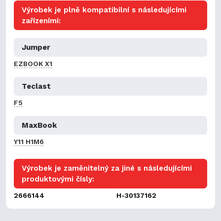
Výrobek je plně kompatibilní s následujícími
zařízeními:
Jumper
EZBOOK X1
Teclast
F5
MaxBook
Y11 H1M6
Výrobek je zaměnitelný za jiné s následujícími
produktovými čísly:
2666144
H-30137162