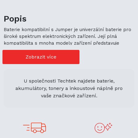
Popis
Baterie kompatibilní s Jumper je univerzální baterie pro
široké spektrum elektronických zařízení. Její plná
kompatibilita s mnoha modely zařízení představuje
cenově výhodné možnosti nákupu. Její univerzální použití
navíc podporuje ekologickou udržitelnost a zaručuje
Zobrazit více
flexibilitu.
U společnosti Techtek najdete baterie,
akumulátory, tonery a inkoustové náplně pro
vaše značkové zařízení.