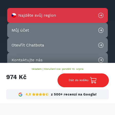
Najděte svůj region
Můj účet
Otevřít Chatbota
Kontaktujte nás
Skladem |
Doručení cca: pondělí 10. srpna
2026 © Techtek. All rights reserved.
974 Kč
Dát do košíku
4,8
z 500+ recenzí na Googlu!
Cookies