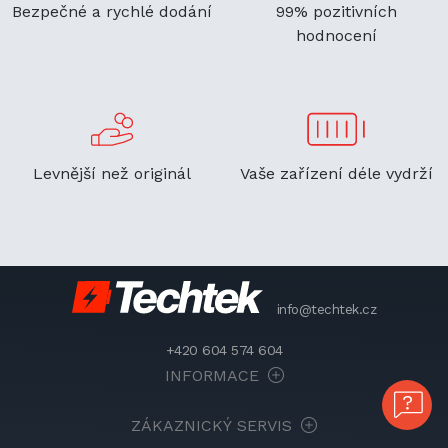
Bezpečné a rychlé dodání
99% pozitivních
hodnocení
Levnější než originál
Vaše zařízení déle vydrží
info@techtek.cz
+420 604 574 604
INFORMACE
ZÁKAZNICKÝ SERVIS