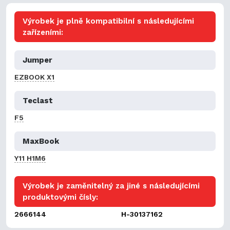
Výrobek je plně kompatibilní s následujícími
zařízeními:
Jumper
EZBOOK X1
Teclast
F5
MaxBook
Y11 H1M6
Výrobek je zaměnitelný za jiné s následujícími
produktovými čísly:
2666144
H-30137162