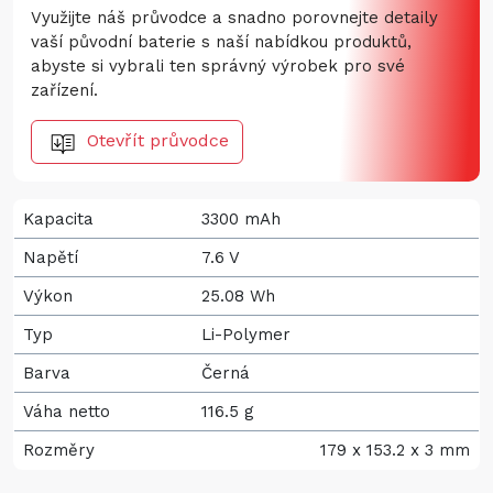
Využijte náš průvodce a snadno porovnejte detaily
vaší původní baterie s naší nabídkou produktů,
abyste si vybrali ten správný výrobek pro své
zařízení.
Otevřít průvodce
Kapacita
3300 mAh
Napětí
7.6 V
Výkon
25.08 Wh
Typ
Li-Polymer
Barva
Černá
Váha netto
116.5 g
Rozměry
179 x 153.2 x 3 mm