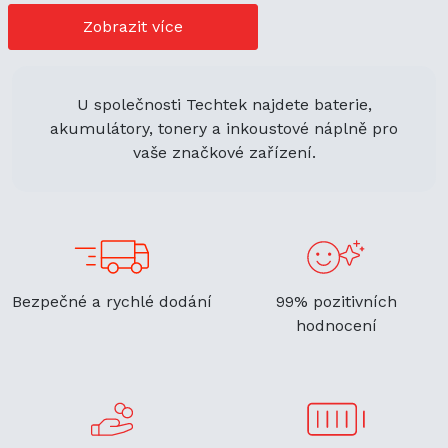
cenově výhodné možnosti nákupu. Její univerzální použití
navíc podporuje ekologickou udržitelnost a zaručuje
Zobrazit více
flexibilitu.
U společnosti Techtek najdete baterie,
akumulátory, tonery a inkoustové náplně pro
vaše značkové zařízení.
Bezpečné a rychlé dodání
99% pozitivních
hodnocení