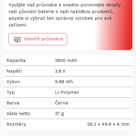
Využijte náš průvodce a snadno porovnejte detaily
vaší původní baterie s naší nabídkou produktů,
abyste si vybrali ten správný výrobek pro své
zařízení.
Otevřít průvodce
Kapacita
2600 mAh
Napětí
3.8 V
Výkon
9.88 Wh
Typ
Li-Polymer
Barva
Černá
Váha netto
37 g
Rozměry
56.2 x 49.6 x 6 mm