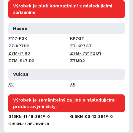
Výrobek je plně kompatibilní s následujícími
zařízeními:
Hasee
F117-F2K
KP7GT
Z7-KP7D2
Z7-KP7GT
Z7M-I7 R0
Z7M-I78172 D1
Z7M-SL7 D2
Z7MD2
Vulcan
X5
X6
Výrobek je zaměnitelný za jiné s následujícími
produktovými čísly:
G15KN-11-16-3S1P-0
GI5KN-00-13-3S1P-0
GI5KN-11-16-3S1P-0