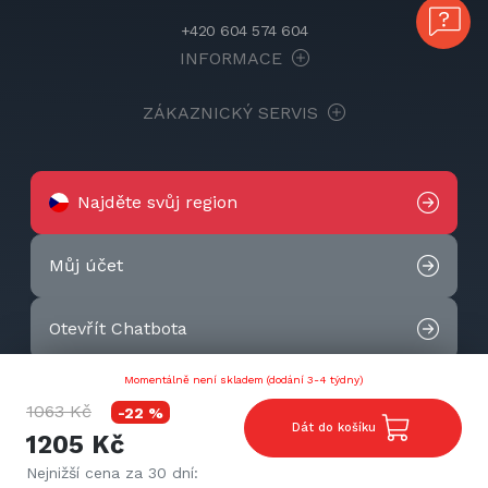
+420 604 574 604
INFORMACE
ZÁKAZNICKÝ SERVIS
Najděte svůj region
Můj účet
Otevřít Chatbota
Momentálně není skladem (dodání 3-4 týdny)
Kontaktujte nás
1063 Kč
-22 %
Dát do košíku
1205 Kč
2026 © Techtek. All rights reserved.
Nejnižší cena za 30 dní: