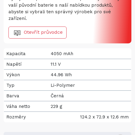
vaší původní baterie s naší nabídkou produktů,
abyste si vybrali ten správný výrobek pro své
zařízení.
Otevřít průvodce
Kapacita
4050 mAh
Napětí
11.1 V
Výkon
44.96 Wh
Typ
Li-Polymer
Barva
Černá
Váha netto
229 g
Rozměry
124.2 x 72.9 x 12.6 mm