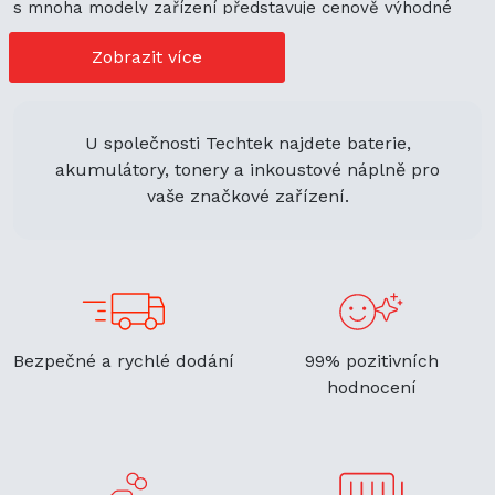
s mnoha modely zařízení představuje cenově výhodné
možnosti nákupu. Její univerzální použití navíc podporuje
ekologickou udržitelnost a zaručuje flexibilitu.
Zobrazit více
U společnosti Techtek najdete baterie,
akumulátory, tonery a inkoustové náplně pro
vaše značkové zařízení.
Bezpečné a rychlé dodání
99% pozitivních
hodnocení