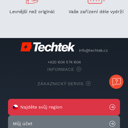
Levnější než originál
Vaše zařízení déle vydrží
info@techtek.cz
+420 604 574 604
INFORMACE
ZÁKAZNICKÝ SERVIS
Najděte svůj region
Můj účet