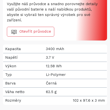
Využijte náš průvodce a snadno porovnejte detaily
vaší původní baterie s naší nabídkou produktů,
abyste si vybrali ten správný výrobek pro své
zařízení.
Otevřít průvodce
Kapacita
3400 mAh
Napětí
3.7 V
Výkon
12.58 Wh
Typ
Li-Polymer
Barva
Černá
Váha netto
62.5 g
Rozměry
102 x 97.6 x 3 mm