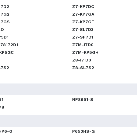
P7D2
Z7-KP7DC
P7G2
Z7-KP7GA
P7GS
Z7-KP7GT
RO
Z7-SL7D3
P5D1
Z7-SP7D1
I78172D1
Z7M-I7D0
KP5GC
Z7M-KP5GH
Z8-I7 D0
L7S2
Z8-SL7S2
51
NP8651-S
78
HP6-G
P650HS-G