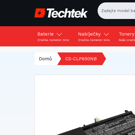
Baterie
Nabíječky
Toner
Značka Cameron Sino
Značka Cameron Sino
Naše znač
Domů
CS-CLP650NB