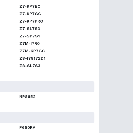
Z7-KP7EC
Z7-KP7GC
Z7-KP7PRO
Z7-SL7S3
Z7-SP7S1
Z7M-I7R0
Z7M-KP7GC
Z8-I78172D1
Z8-SL7S3
NP8652
P650RA