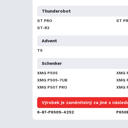
Thunderobot
ST PRO
ST P
ST-R3
Advent
T5
Schenker
XMG P505
XMG 
XMG P505-7UB
XMG 
XMG P507 PRO
XMG 
Výrobek je zaměnitelný za jiné s následu
6-87-P650S-4252
P650