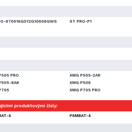
RO-670016G512G10606GWS
ST PRO-P1
P505 PRO
XMG P505-2AR
P505-8AK
XMG P506
P705
XMG P705 PRO
jícími produktovými čísly:
BAT-4
P6MBAT-4