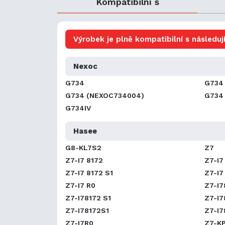
Kompatibilní s
Výrobek je plně kompatibilní s následují
Nexoc
G734
G734
G734 (NEXOC734004)
G734
G734IV
Hasee
G8-KL7S2
Z7
Z7-I7 8172
Z7-I7
Z7-I7 8172 S1
Z7-I7
Z7-I7 R0
Z7-I7
Z7-I78172 S1
Z7-I7
Z7-I78172S1
Z7-I7
Z7-I7R0
Z7-K