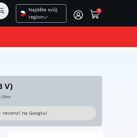
Najděte svůj
0
region
8 V)
 Sino
 recenzí na Googlu!