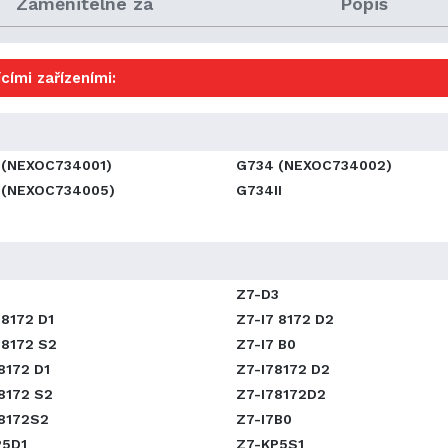
Zaměnitelné za
Popis
cími zařízeními:
 (NEXOC734001)
G734 (NEXOC734002)
 (NEXOC734005)
G734II
Z7-D3
 8172 D1
Z7-I7 8172 D2
 8172 S2
Z7-I7 B0
8172 D1
Z7-I78172 D2
8172 S2
Z7-I78172D2
8172S2
Z7-I7B0
P5D1
Z7-KP5S1