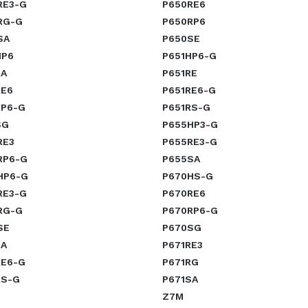
RE3-G
P650RE6
RG-G
P650RP6
SA
P650SE
HP6
P651HP6-G
RA
P651RE
RE6
P651RE6-G
RP6-G
P651RS-G
SG
P655HP3-G
RE3
P655RE3-G
RP6-G
P655SA
HP6-G
P670HS-G
RE3-G
P670RE6
RG-G
P670RP6-G
SE
P670SG
RA
P671RE3
RE6-G
P671RG
RS-G
P671SA
Z7M