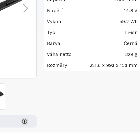
Napětí
14.8 V
Výkon
59.2 Wh
Typ
Li-ion
Barva
Černá
Váha netto
329 g
Rozměry
221.6 x 99.1 x 15.1 mm