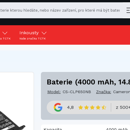
y
Inkousty
ka TCTK
Naše značka TCTK
Baterie (4000 mAh, 14.
Model:
CS-CLP650NB
Značka:
Cameron
4,8
z 500+
Kapacita
4000 mAh