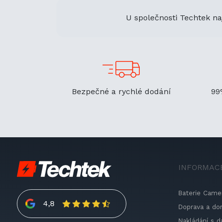
U společnosti Techtek na
Bezpečné a rychlé dodání
99
INFORMAC
Baterie Came
4,8
Doprava a do
Nakládání s d