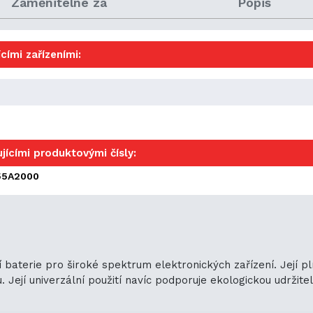
Zaměnitelné za
Popis
cími zařízeními:
jícími produktovými čísly:
55A2000
 baterie pro široké spektrum elektronických zařízení. Její p
ejí univerzální použití navíc podporuje ekologickou udržitelno