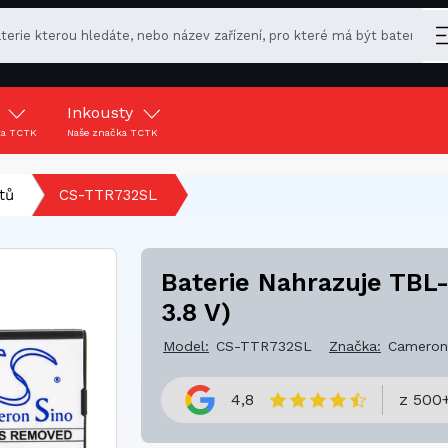
y
Inkousty
ka TCTK
Naše značka TCTK
tů
CS-TTR732SL
Baterie Nahrazuje TBL
3.8 V)
Model:
CS-TTR732SL
Značka:
Cameron
4,8
z 500+