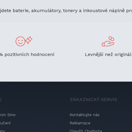
jdete baterie, akumulátory, tonery a inkoustové náplně pr
% pozitivních hodnocení
Levnější než originál
E
ZÁKAZNICKÝ SERVIS
ron Sino
Kontaktujte nás
ručení
Reklamace
aty
Otevřít Chatbota