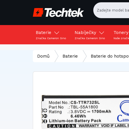
Baterie
Nabíječky
Toner
Značka Cameron Sino
Značka Cameron Sino
Naše znač
Domů
Baterie
Baterie do hotspo