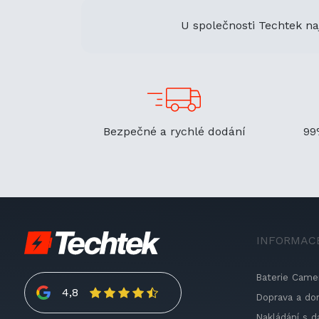
U společnosti Techtek na
Bezpečné a rychlé dodání
99
INFORMAC
Baterie Came
4,8
Doprava a do
Nakládání s d