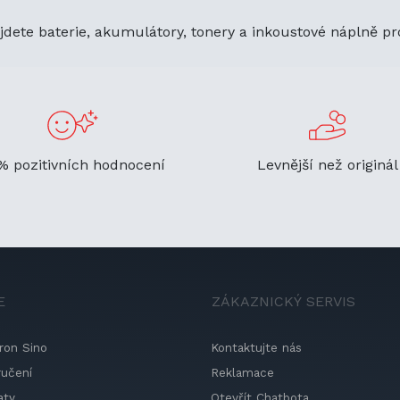
jdete baterie, akumulátory, tonery a inkoustové náplně pr
% pozitivních hodnocení
Levnější než originál
E
ZÁKAZNICKÝ SERVIS
ron Sino
Kontaktujte nás
ručení
Reklamace
aty
Otevřít Chatbota