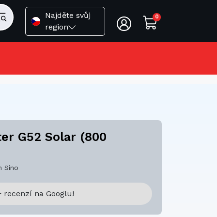
Najděte svůj
0
region
ter G52 Solar (800
 Sino
 recenzí na Googlu!