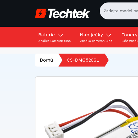
Baterie
Nabíječky
Toner
Značka Cameron Sino
Značka Cameron Sino
Naše znač
Domů
CS-DMG520SL