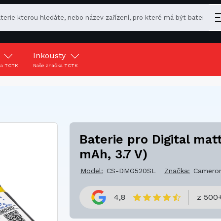
y
Inkousty
ka TCTK
Naše značka TCTK
Baterie pro Digital mat
mAh, 3.7 V)
Model:
CS-DMG520SL
Značka:
Cameron
4,8
z 500+