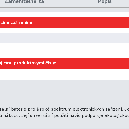
Zaměnitelné za
Popis
cími zařízeními:
jícími produktovými čísly:
rzální baterie pro široké spektrum elektronických zařízení. 
ákupu. Její univerzální použití navíc podporuje ekologickou u