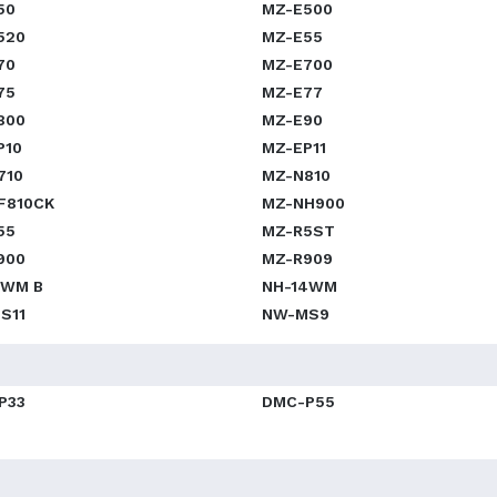
50
MZ-E500
520
MZ-E55
70
MZ-E700
75
MZ-E77
800
MZ-E90
P10
MZ-EP11
710
MZ-N810
F810CK
MZ-NH900
55
MZ-R5ST
900
MZ-R909
0WM B
NH-14WM
S11
NW-MS9
P33
DMC-P55