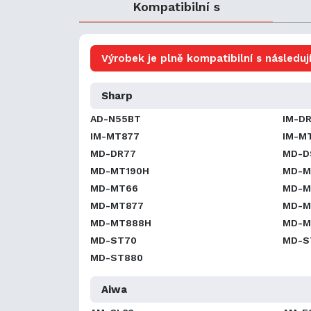
Kompatibilní s
Výrobek je plně kompatibilní s následují
Sharp
AD-N55BT
IM-D
IM-MT877
IM-M
MD-DR77
MD-D
MD-MT190H
MD-M
MD-MT66
MD-M
MD-MT877
MD-M
MD-MT888H
MD-M
MD-ST70
MD-S
MD-ST880
Aiwa