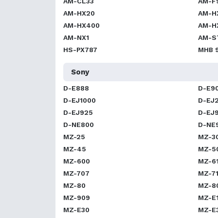
AM-CL33
AM-F
AM-HX20
AM-H
AM-HX400
AM-H
AM-NX1
AM-S
HS-PX787
MHB 
Sony
D-E888
D-E9
D-EJ1000
D-EJ
D-EJ925
D-EJ
D-NE800
D-NE
MZ-25
MZ-3
MZ-45
MZ-5
MZ-600
MZ-6
MZ-707
MZ-7
MZ-80
MZ-8
MZ-909
MZ-E
MZ-E30
MZ-E