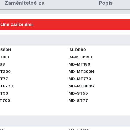
Zaměnitelné za
Popis
cími zařízeními:
R580H
IM-DR80
T880
IM-MT899H
S8
MD-MT180
T200
MD-MT200H
T77
MD-MT770
T877H
MD-MT880S
T90
MD-ST55
T700
MD-ST77