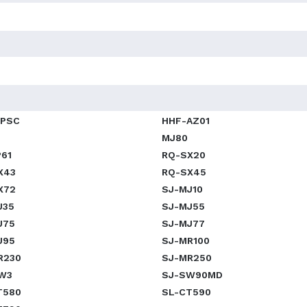
1PSC
HHF-AZ01
MJ80
P61
RQ-SX20
X43
RQ-SX45
X72
SJ-MJ10
J35
SJ-MJ55
J75
SJ-MJ77
J95
SJ-MR100
R230
SJ-MR250
W3
SJ-SW90MD
T580
SL-CT590