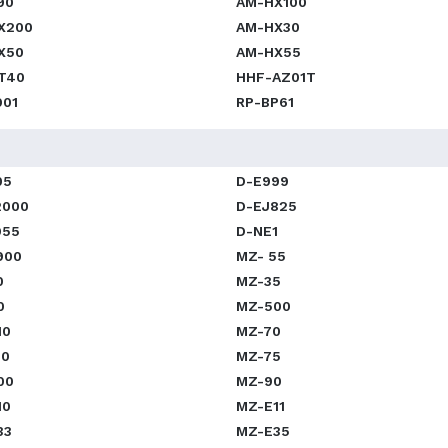
90
AM-HX100
X200
AM-HX30
X50
AM-HX55
T40
HHF-AZ01T
901
RP-BP61
05
D-E999
2000
D-EJ825
955
D-NE1
900
MZ- 55
0
MZ-35
0
MZ-500
10
MZ-70
10
MZ-75
00
MZ-90
10
MZ-E11
33
MZ-E35