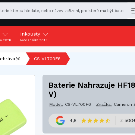
y
Inkousty
ka TCTK
Naše značka TCTK
řehrávačů
CS-VL700F6
Baterie Nahrazuje HF18
V)
Model:
CS-VL700F6
Značka:
Cameron 
4,8
z 500+