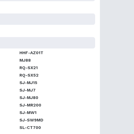
HHF-AZ01T
MJ88
RQ-SX21
RQ-SX52
SJ-MJ15
SJ-MJ7
SJ-MJ80
SJ-MR200
SJ-MW1
SJ-SW9MD
SL-CT700