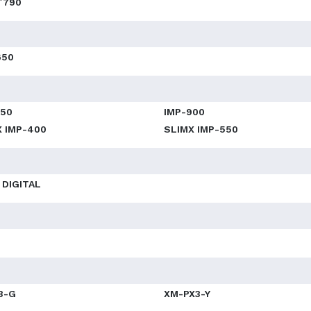
T790
650
550
IMP-900
X IMP-400
SLIMX IMP-550
 DIGITAL
3-G
XM-PX3-Y