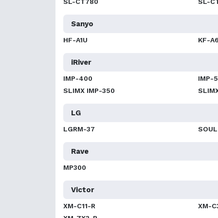
SL-CT780
SL-C
Sanyo
HF-A1U
KF-A
iRiver
IMP-400
IMP-
SLIMX IMP-350
SLIM
LG
LGRM-37
SOUL
Rave
MP300
Victor
XM-C11-R
XM-C