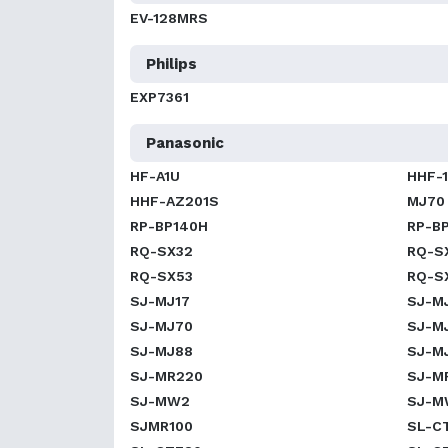
EV-128MRS
Philips
EXP7361
Panasonic
HF-A1U
HHF-
HHF-AZ201S
MJ70
RP-BP140H
RP-B
RQ-SX32
RQ-S
RQ-SX53
RQ-S
SJ-MJ17
SJ-M
SJ-MJ70
SJ-M
SJ-MJ88
SJ-M
SJ-MR220
SJ-M
SJ-MW2
SJ-M
SJMR100
SL-C