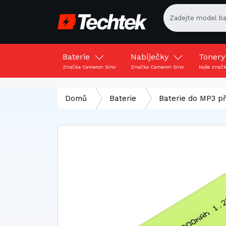
Baterie
Nabíječky
Toner
Značka Cameron Sino
Značka Cameron Sino
Naše znač
Domů
Baterie
Baterie do MP3 p