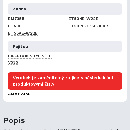
Zebra
EM7355
ET50NE-W22E
ET50PE
ET50PE-G15E-00US
ET55AE-W22E
Fujitsu
LIFEBOOK STYLISTIC
V535
Výrobek je zaměnitelný za jiné s následujícími
produktovými čísly:
AMME2360
Popis