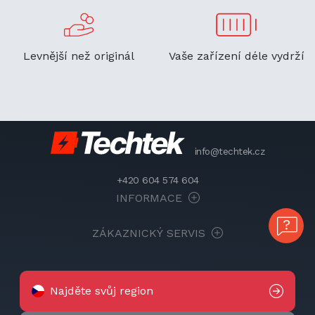
Levnější než originál
Vaše zařízení déle vydrží
info@techtek.cz
+420 604 574 604
INFORMACE
ZÁKAZNICKÝ SERVIS
Najděte svůj region