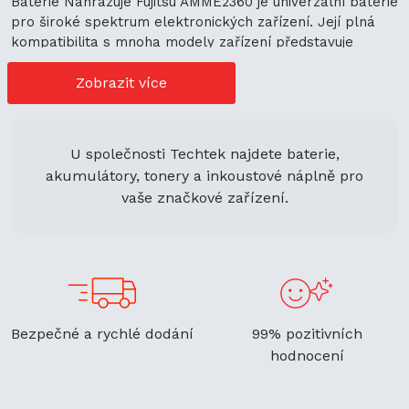
Baterie Nahrazuje Fujitsu AMME2360 je univerzální baterie
pro široké spektrum elektronických zařízení. Její plná
kompatibilita s mnoha modely zařízení představuje
cenově výhodné možnosti nákupu. Její univerzální použití
navíc podporuje ekologickou udržitelnost a zaručuje
Zobrazit více
flexibilitu.
U společnosti Techtek najdete baterie,
akumulátory, tonery a inkoustové náplně pro
vaše značkové zařízení.
Bezpečné a rychlé dodání
99% pozitivních
hodnocení