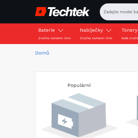
Baterie
Nabíječky
Toner
Značka Cameron Sino
Značka Cameron Sino
Naše znač
Domů
Populární