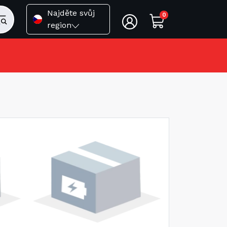
Najděte svůj
0
region