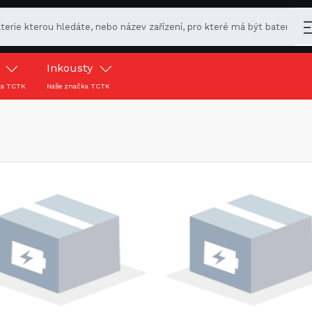
y
Inkousty
ka TCTK
Naše značka TCTK