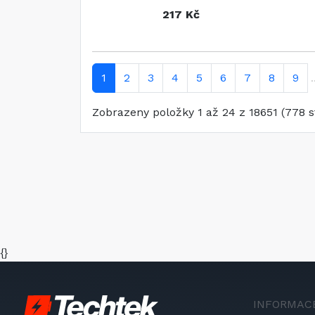
217 Kč
1
2
3
4
5
6
7
8
9
.
Zobrazeny položky 1 až 24 z 18651 (778 s
{}
INFORMAC