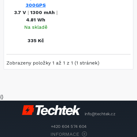
300GPS
3.7 V
|
1300 mAh
|
4.81 Wh
Na skladě
335 Kč
Zobrazeny položky 1 až 1 z 1 (1 stránek)
{}
info@techtek.cz
+420 604 574 604
INFORMACE