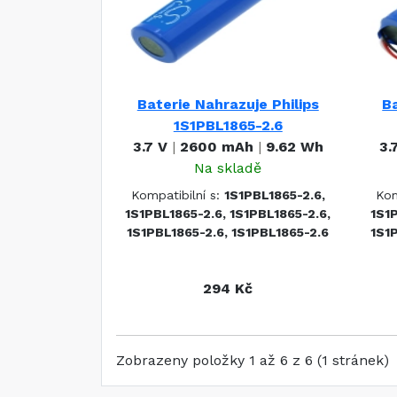
Baterie Nahrazuje Philips
Ba
1S1PBL1865-2.6
3.7 V
|
2600 mAh
|
9.62 Wh
3.
Na skladě
Kompatibilní s:
1S1PBL1865-2.6,
Kom
1S1PBL1865-2.6, 1S1PBL1865-2.6,
1S1P
1S1PBL1865-2.6, 1S1PBL1865-2.6
1S1P
294 Kč
Zobrazeny položky 1 až 6 z 6 (1 stránek)