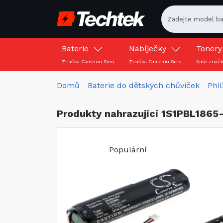
Baterie
Nabíječky
Toner
Značka Cameron Sino
Značka Cameron Sino
Naše znač
Domů
Baterie do dětských chůviček
Phil
Produkty nahrazující 1S1PBL1865-
Populární