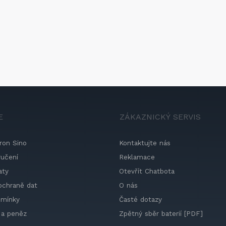
E
ZÁKAZNICKÝ SERVIS
ron Sino
Kontaktujte nás
ručení
Reklamace
aty
Otevřít Chatbota
ochraně dat
O nás
dmínky
Časté dotazy
 a peněz
Zpětný sběr baterií [PDF]