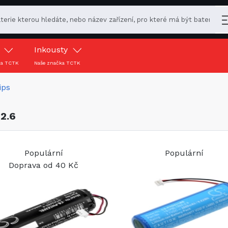
y
Inkousty
ka TCTK
Naše značka TCTK
ips
2.6
Populární
Populární
Doprava od 40 Kč