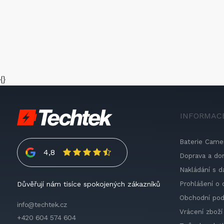
{}
INFORMAC
Baterie Came
4,8
Doprava a do
Nakládání s d
Prohlášení o 
Důvěřují nám tisíce spokojených zákazníků
Obchodní po
info@techtek.cz
Vrácení zboží
+420 604 574 604