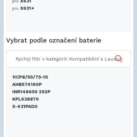
X631
pro
X631+
pro
Vybrat podle označení baterie
1ICP8/50/75-1S
AHB574160P
INR148650 2S2P
KPL638870
X-431PADII