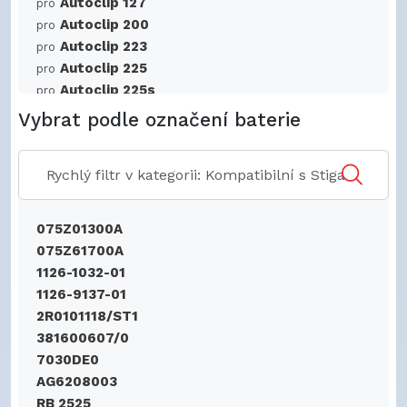
Autoclip 127
pro
Autoclip 200
pro
Autoclip 223
pro
Autoclip 225
pro
Autoclip 225s
pro
Autoclip 228
pro
Vybrat podle označení baterie
Autoclip 228s
pro
G600
pro
Stig E600U
pro
075Z01300A
075Z61700A
1126-1032-01
1126-9137-01
2R0101118/ST1
381600607/0
7030DE0
AG6208003
RB 2525