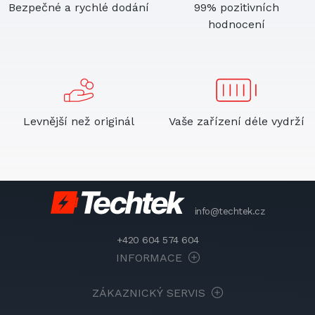
Bezpečné a rychlé dodání
99% pozitivních
hodnocení
Levnější než originál
Vaše zařízení déle vydrží
info@techtek.cz
+420 604 574 604
INFORMACE
ZÁKAZNICKÝ SERVIS