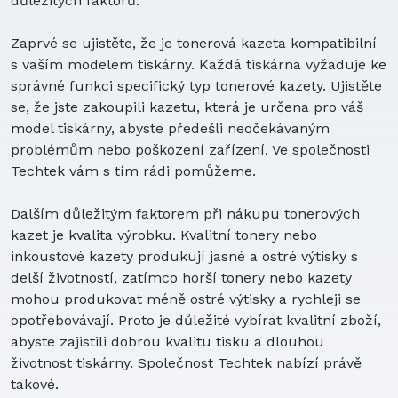
důležitých faktorů.
43-5805
pro
BBTY0483001
43-5806
pro
BBTY0507001
Zaprvé se ujistěte, že je tonerová kazeta kompatibilní
43-5820
pro
BBTY0510001
s vaším modelem tiskárny. Každá tiskárna vyžaduje ke
43-681
pro
BBTY0624001
správné funkci specifický typ tonerové kazety. Ujistěte
43-683
pro
BBTY0700001
se, že jste zakoupili kazetu, která je určena pro váš
43-684
pro
BP-36MLX600
model tiskárny, abyste předešli neočekávaným
43-685
pro
BP-904
problémům nebo poškození zařízení. Ve společnosti
43-686
pro
BP-T16
Techtek vám s tím rádi pomůžeme.
43-687
pro
BP-T18
43-688
pro
BP-T21
Dalším důležitým faktorem při nákupu tonerových
43-725
pro
BP-T24
kazet je kvalita výrobku. Kvalitní tonery nebo
43-726
pro
BP-T26
inkoustové kazety produkují jasné a ostré výtisky s
43-729
pro
BP-T27
delší životností, zatímco horší tonery nebo kazety
43-732
pro
BP-T35
mohou produkovat méně ostré výtisky a rychleji se
43-733
pro
BP-T38
opotřebovávají. Proto je důležité vybírat kvalitní zboží,
43-734
pro
BP-T40
abyste zajistili dobrou kvalitu tisku a dlouhou
43-749
pro
BP-T50
životnost tiskárny. Společnost Techtek nabízí právě
43-766
pro
BT-098
takové.
43-794
pro
BT-1008