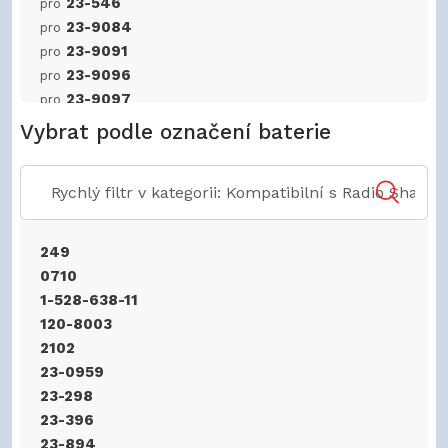
23-546
pro
23-9084
pro
23-9091
pro
23-9096
pro
23-9097
pro
23-9107
pro
Vybrat podle označení baterie
23-930
pro
23-954
pro
23-960
pro
23-961
pro
23-966
pro
249
23-968
pro
0710
23196
pro
1-528-638-11
23197
pro
120-8003
23270
pro
2102
23271
pro
23-0959
23281
pro
23-298
23295
pro
23-396
23353
pro
23-894