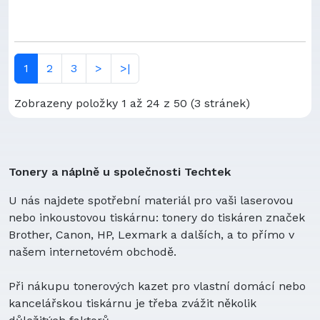
ATEL0006
43-3871
pro
B27910
43-3872
pro
B3025
43-3880
pro
BAT-1000-A
43-3898
pro
1
2
3
>
>|
BATT-6010
43-472
pro
BBTG0645001
43-5502
pro
Zobrazeny položky 1 až 24 z 50 (3 stránek)
BBTG0671011
43-5503
pro
BBTG0734001
43-5504
pro
BBTG0743001
43-5506
pro
BBTY-0324001
43-5511
pro
Tonery a náplně u společnosti Techtek
BBTY0251001
43-5512
pro
BBTY0300001
U nás najdete spotřební materiál pro vaši laserovou
43-5513
pro
BBTY0345001
nebo inkoustovou tiskárnu: tonery do tiskáren značek
43-5514
pro
BBTY0405001
Brother, Canon, HP, Lexmark a dalších, a to přímo v
43-5518
pro
BBTY0444001
našem internetovém obchodě.
43-5519
pro
BBTY0449001
43-5520
pro
BBTY0457001
Při nákupu tonerových kazet pro vlastní domácí nebo
43-5521
pro
BBTY0458001
kancelářskou tiskárnu je třeba zvážit několik
43-5522
pro
BBTY0460001