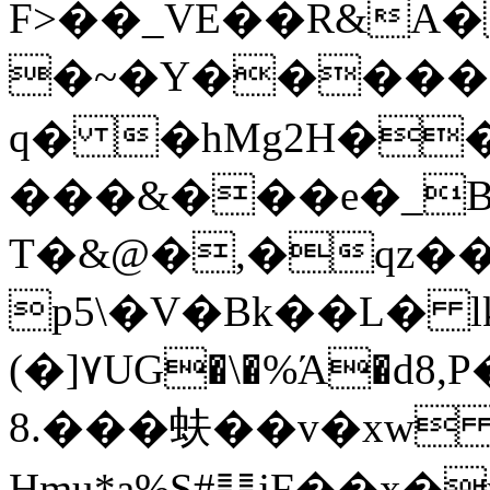
F>��_VE��R&A
�~�Y�����
q� �hMg2H�
���&���e�_
T�&@�,�qz�
p5\�V�Bk��L� 
(�]۷UG�\�%Ά�
8.���蚨��v�xw
Hmu*a%S#䷁jF��x