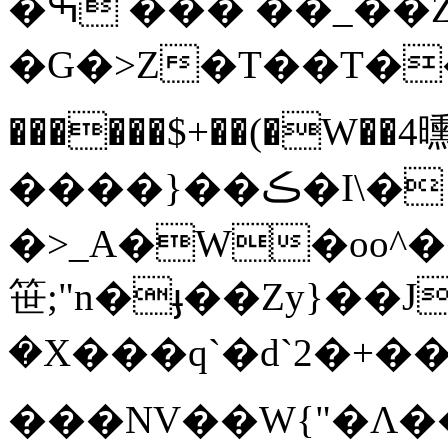
�ߒ ��� ��_��Z荮
�G�>Z�T��T�����\����
������$+��(�W��
����}��ڪ�I\�
�>_A�W�oo^
笹;"n�ֈ��Zy}��J
�X���q`�d`2�
���NV��W{"�Ʌ��Λo