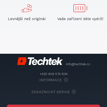
Levnější než originál
Vaše zařízení déle vydrží
info@techtek.cz
+420 604 574 604
INFORMACE
ZÁKAZNICKÝ SERVIS