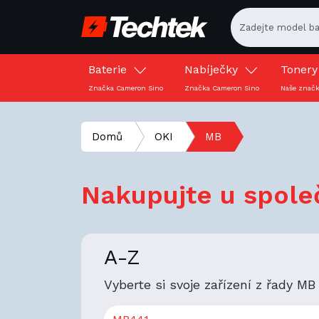
Baterie
Nabíječky
Toner
Značka Cameron Sino
Značka Cameron Sino
Naše znač
Domů
OKI
MB
Nakupujte u společ
A-Z
Vyberte si svoje zařízení z řady MB