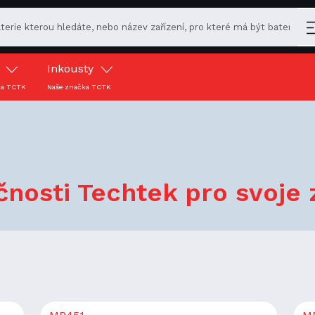
y
Inkousty
ka TCTK
Naše značka TCTK
nosti Techtek pro svoje z