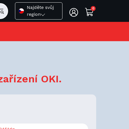
Najděte svůj
0
region
ařízení OKI.