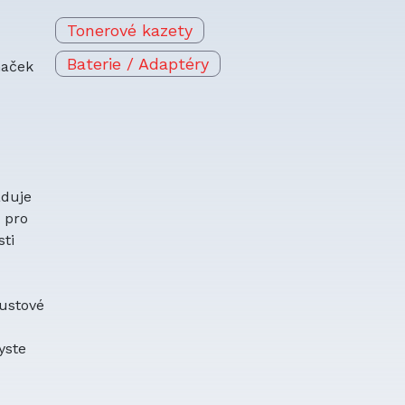
Tonerové kazety
Baterie / Adaptéry
naček
aduje
a pro
ti
oustové
yste