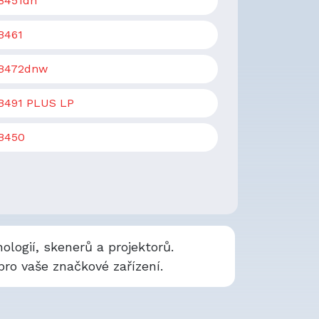
B451dn
B461
B472dnw
B491 PLUS LP
B450
ologií, skenerů a projektorů.
ro vaše značkové zařízení.