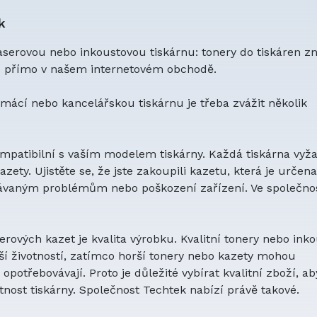
k
laserovou nebo inkoustovou tiskárnu: tonery do tiskáren z
to přímo v našem internetovém obchodě.
mácí nebo kancelářskou tiskárnu je třeba zvážit několik
kompatibilní s vaším modelem tiskárny. Každá tiskárna vyž
zety. Ujistěte se, že jste zakoupili kazetu, která je určen
kávaným problémům nebo poškození zařízení. Ve společnos
ových kazet je kvalita výrobku. Kvalitní tonery nebo ink
lší životností, zatímco horší tonery nebo kazety mohou
opotřebovávají. Proto je důležité vybírat kvalitní zboží, ab
otnost tiskárny. Společnost Techtek nabízí právě takové.