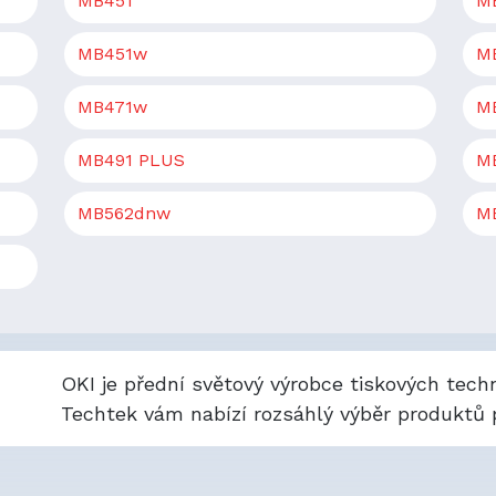
MB451
M
MB451w
M
MB471w
M
MB491 PLUS
M
MB562dnw
M
OKI je přední světový výrobce tiskových techn
Techtek vám nabízí rozsáhlý výběr produktů p