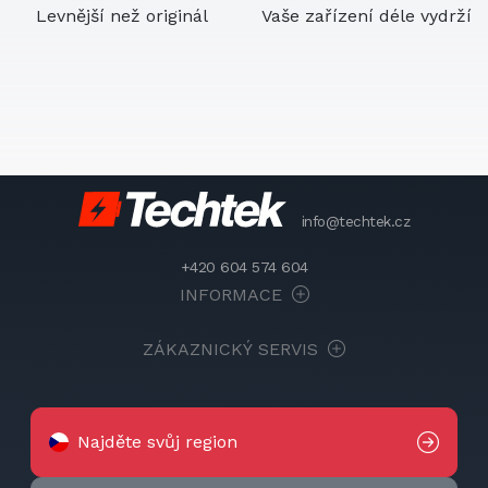
Levnější než originál
Vaše zařízení déle vydrží
info@techtek.cz
+420 604 574 604
INFORMACE
ZÁKAZNICKÝ SERVIS
Najděte svůj region