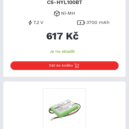
CS-HYL100BT
Ni-MH
7.2 V
3700 mAh
617 Kč
Je na skladě!
Dát do košíku