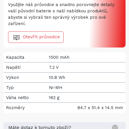
Využijte náš průvodce a snadno porovnejte detaily
vaší původní baterie s naší nabídkou produktů,
abyste si vybrali ten správný výrobek pro své
zařízení.
Otevřít průvodce
Kapacita
1500 mAh
Napětí
7.2 V
Výkon
10.8 Wh
Typ
Ni-MH
Váha netto
162 g
Rozměry
84.7 x 51.4 x 14.5 mm
Máte dotaz k tomuto zboží?