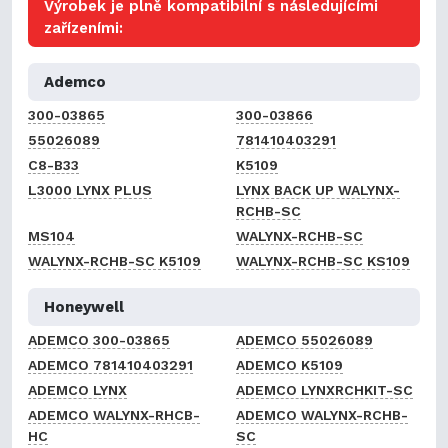
Výrobek je plně kompatibilní s následujícími
zařízeními:
Ademco
300-03865
300-03866
55026089
781410403291
C8-B33
K5109
L3000 LYNX PLUS
LYNX BACK UP WALYNX-
RCHB-SC
MS104
WALYNX-RCHB-SC
WALYNX-RCHB-SC K5109
WALYNX-RCHB-SC KS109
Honeywell
ADEMCO 300-03865
ADEMCO 55026089
ADEMCO 781410403291
ADEMCO K5109
ADEMCO LYNX
ADEMCO LYNXRCHKIT-SC
ADEMCO WALYNX-RHCB-
ADEMCO WALYNX-RCHB-
HC
SC