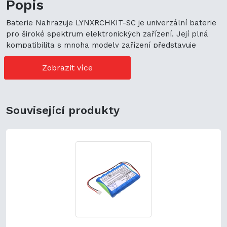
Popis
Baterie Nahrazuje LYNXRCHKIT-SC je univerzální baterie
pro široké spektrum elektronických zařízení. Její plná
kompatibilita s mnoha modely zařízení představuje
cenově výhodné možnosti nákupu. Její univerzální použití
navíc podporuje ekologickou udržitelnost a zaručuje
Zobrazit více
flexibilitu.
Související produkty