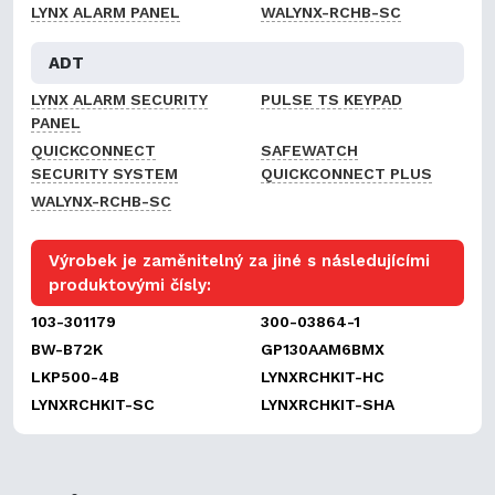
LYNX ALARM PANEL
WALYNX-RCHB-SC
ADT
LYNX ALARM SECURITY
PULSE TS KEYPAD
PANEL
QUICKCONNECT
SAFEWATCH
SECURITY SYSTEM
QUICKCONNECT PLUS
WALYNX-RCHB-SC
Výrobek je zaměnitelný za jiné s následujícími
produktovými čísly:
103-301179
300-03864-1
BW-B72K
GP130AAM6BMX
LKP500-4B
LYNXRCHKIT-HC
LYNXRCHKIT-SC
LYNXRCHKIT-SHA