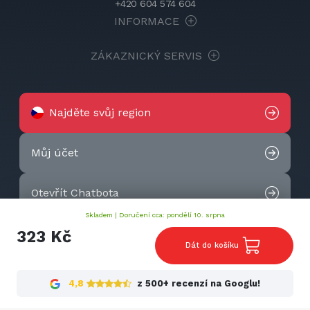
+420 604 574 604
INFORMACE
ZÁKAZNICKÝ SERVIS
Najděte svůj region
Můj účet
Otevřít Chatbota
Skladem |
Doručení cca: pondělí 10. srpna
Kontaktujte nás
323 Kč
Dát do košíku
2026 © Techtek. All rights reserved.
4,8
z 500+ recenzí na Googlu!