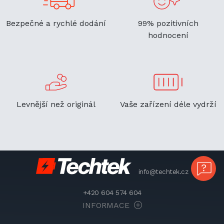
Bezpečné a rychlé dodání
99% pozitivních
hodnocení
Levnější než originál
Vaše zařízení déle vydrží
info@techtek.cz
+420 604 574 604
INFORMACE