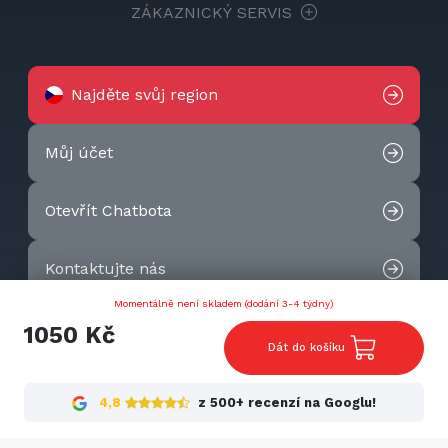
ZÁKAZNICKÝ SERVIS
Najděte svůj region
Můj účet
Otevřít Chatbota
Kontaktujte nás
Momentálně není skladem (dodání 3-4 týdny)
2026 © Techtek. All rights reserved.
1050 Kč
Dát do košíku
4,8
z 500+ recenzí na Googlu!
Cookies