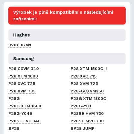
Výrobek je plně kompatibilní s následujícími
zařízeními:
Hughes
9201 BGAN
Samsung
P28 CXVM 340
P28 XTM 1500C II
P28 XTM 1600
P28 XVC 715
P28 XVC 725
P28 XVM 725
P28 XVM 735
P28-GCXVM350
P28G
P28G XTM 1300C
P28G XTM 1600
P28G-Y03
P28G-Y04S
P28SE HVM 730
P28SE LVC 340
P28SE MVC 730
SP28
SP28 JUMP