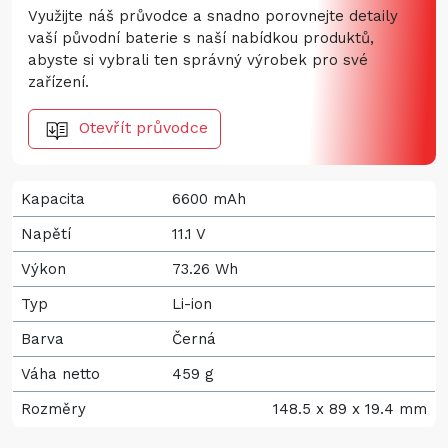
Využijte náš průvodce a snadno porovnejte detaily
vaší původní baterie s naší nabídkou produktů,
abyste si vybrali ten správný výrobek pro své
zařízení.
Otevřít průvodce
Kapacita
6600 mAh
Napětí
11.1 V
Výkon
73.26 Wh
Typ
Li-ion
Barva
Černá
Váha netto
459 g
Rozměry
148.5 x 89 x 19.4 mm