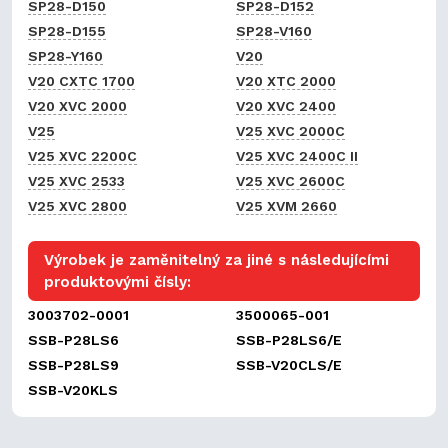
SP28-D150
SP28-D152
SP28-D155
SP28-V160
SP28-Y160
V20
V20 CXTC 1700
V20 XTC 2000
V20 XVC 2000
V20 XVC 2400
V25
V25 XVC 2000C
V25 XVC 2200C
V25 XVC 2400C II
V25 XVC 2533
V25 XVC 2600C
V25 XVC 2800
V25 XVM 2660
Výrobek je zaměnitelný za jiné s následujícími
produktovými čísly:
3003702-0001
3500065-001
SSB-P28LS6
SSB-P28LS6/E
SSB-P28LS9
SSB-V20CLS/E
SSB-V20KLS