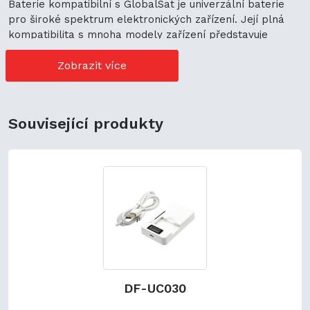
Baterie kompatibilní s GlobalSat je univerzální baterie
pro široké spektrum elektronických zařízení. Její plná
kompatibilita s mnoha modely zařízení představuje
cenově výhodné možnosti nákupu. Její univerzální použití
navíc podporuje ekologickou udržitelnost a zaručuje
Zobrazit více
flexibilitu.
Související produkty
DF-UC030