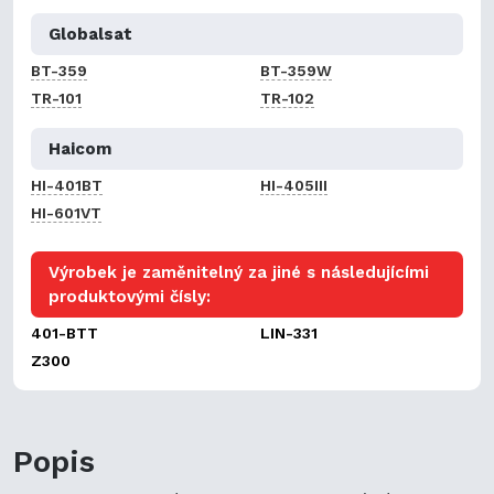
Globalsat
BT-359
BT-359W
TR-101
TR-102
Haicom
HI-401BT
HI-405III
HI-601VT
Výrobek je zaměnitelný za jiné s následujícími
produktovými čísly:
401-BTT
LIN-331
Z300
Popis