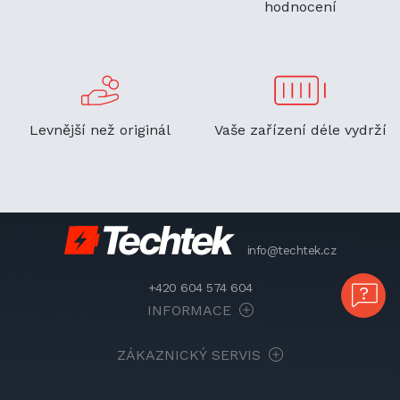
hodnocení
Levnější než originál
Vaše zařízení déle vydrží
info@techtek.cz
+420 604 574 604
INFORMACE
ZÁKAZNICKÝ SERVIS