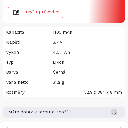
Otevřít průvodce
Kapacita
1100 mAh
Napětí
3.7 V
Výkon
4.07 Wh
Typ
Li-ion
Barva
Černá
Váha netto
31.2 g
Rozměry
52.9 x 38.1 x 8 mm
Máte dotaz k tomuto zboží?