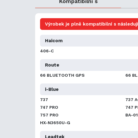
Kompatibilní s
Výrobek je plně kompatibilní s následují
Haicom
406-C
Route
66 BLUETOOTH GPS
66 B
i-Blue
737
737 A
747 PRO
747 P
757 PRO
BA-01
HX-N3650U-G
Leadtek