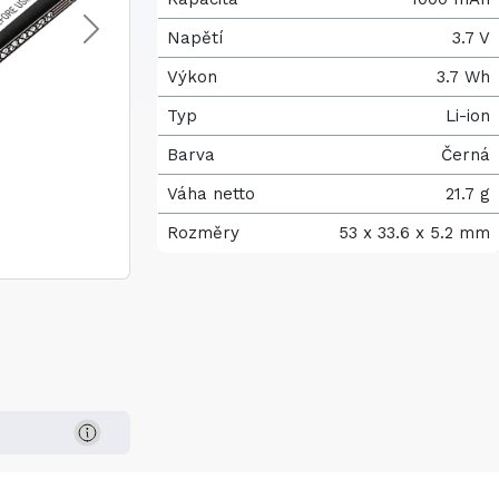
Napětí
3.7 V
Výkon
3.7 Wh
Typ
Li-ion
Barva
Černá
Váha netto
21.7 g
Rozměry
53 x 33.6 x 5.2 mm