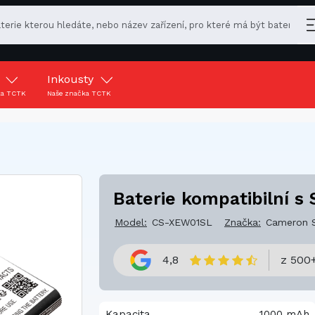
y
Inkousty
ka TCTK
Naše značka TCTK
Baterie kompatibilní s 
Model:
CS-XEW01SL
Značka:
Cameron 
4,8
z 500+
Kapacita
1000 mAh