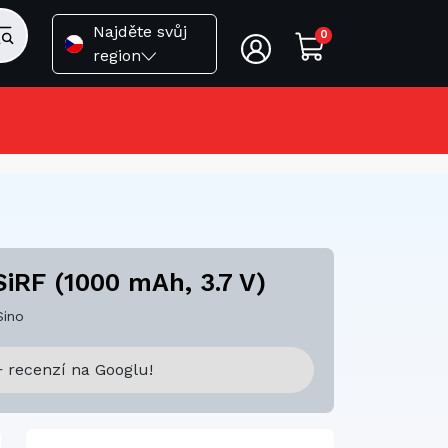
Najděte svůj
0
region
SiRF (1000 mAh, 3.7 V)
Sino
 recenzí na Googlu!