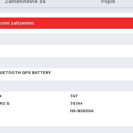
Zaměnitelné za
Popis
cími zařízeními:
LUETOOTH GPS BATTERY
+
747
RO S
747A+
HX-N3650A