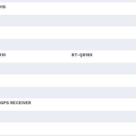
01S
810
BT-Q818X
 GPS RECEIVER