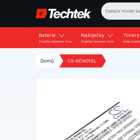
Baterie
Nabíječky
Toner
Značka Cameron Sino
Značka Cameron Sino
Naše znač
Domů
CS-XEW01SL