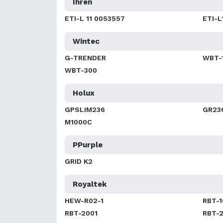
Ihren
ETI-L 11 0053557
ETI-L
Wintec
G-TRENDER
WBT-
WBT-300
Holux
GPSLIM236
GR23
M1000C
PPurple
GRID K2
Royaltek
HEW-R02-1
RBT-
RBT-2001
RBT-