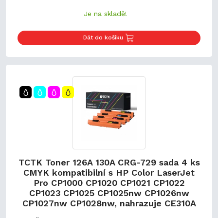
řešení, která nevyžadují vysoké náklady. Každá kazeta je
Je na skladě!
podporována naší zárukou spokojenosti, která vám
zaručuje neustálou kvalitu.
Kompatibilita:
Tato kazeta je pečlivě vyrobena jako
Dát do košíku
náhrada za tonerové kazety TCTK Toner 126A 130A CRG-
729 sada 5 ks CMYK (2x černá) kompatibilní s HP Color
LaserJet Pro CP1000 CP1020 CP1021 CP1022 CP1023
CP1025 CP1025nw CP1026nw CP1027nw CP1028nw,
nahrazuje CE310A.
TCTK Toner 126A 130A CRG-729 sada 4 ks
CMYK kompatibilní s HP Color LaserJet
Pro CP1000 CP1020 CP1021 CP1022
CP1023 CP1025 CP1025nw CP1026nw
CP1027nw CP1028nw, nahrazuje CE310A