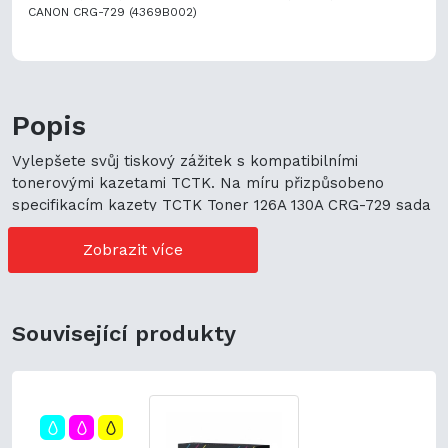
CANON CRG-729 (4369B002)
Popis
Vylepšete svůj tiskový zážitek s kompatibilními
tonerovými kazetami TCTK. Na míru přizpůsobeno
specifikacím kazety TCTK Toner 126A 130A CRG-729 sada
5 ks CMYK (2x černá) kompatibilní s HP Color LaserJet
Pro CP1000 CP1020 CP1021 CP1022 CP1023 CP1025
Zobrazit více
CP1025nw CP1026nw CP1027nw CP1028nw, nahrazuje
CE310A, naše alternativa zaručuje optimální výkon bez
prémiové ceny.
Související produkty
Hlavní vlastnosti:
Vysoký tiskový výnos: Navrženo pro dlouhodobé použití,
kazeta TCTK slibuje působivý tiskový výnos,
maximalizující hodnotu s každou vytištěnou stránkou. Živé