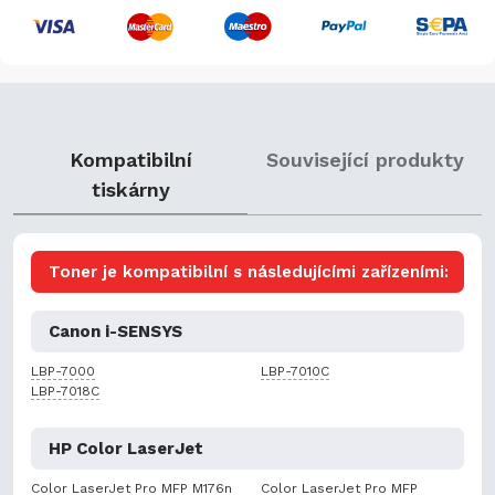
Kompatibilní
Související produkty
tiskárny
Toner je kompatibilní s následujícími zařízeními:
Canon i-SENSYS
LBP-7000
LBP-7010C
LBP-7018C
HP Color LaserJet
Color LaserJet Pro MFP M176n
Color LaserJet Pro MFP