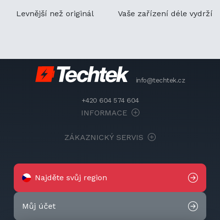
Levnější než originál
Vaše zařízení déle vydrží
info@techtek.cz
+420 604 574 604
INFORMACE
ZÁKAZNICKÝ SERVIS
Najděte svůj region
Můj účet