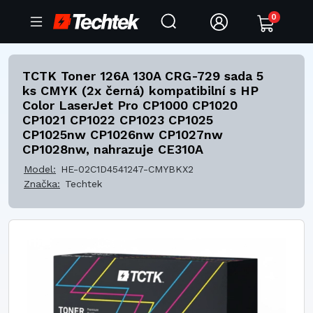
0
TCTK Toner 126A 130A CRG-729 sada 5
ks CMYK (2x černá) kompatibilní s HP
Color LaserJet Pro CP1000 CP1020
CP1021 CP1022 CP1023 CP1025
CP1025nw CP1026nw CP1027nw
CP1028nw, nahrazuje CE310A
Model:
HE-02C1D4541247-CMYBKX2
Značka:
Techtek