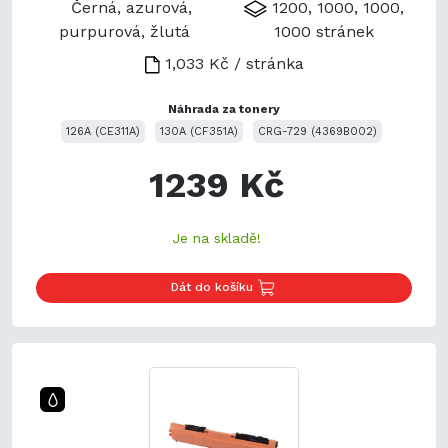
Černá, azurová,
1200, 1000, 1000,
purpurová, žlutá
1000 stránek
1,033 Kč / stránka
Náhrada za tonery
126A (CE311A)
130A (CF351A)
CRG-729 (4369B002)
1239 Kč
Je na skladě!
Dát do košíku