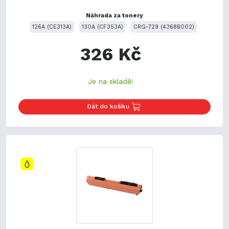
Náhrada za tonery
126A (CE313A)
130A (CF353A)
CRG-729 (4368B002)
326 Kč
Je na skladě!
Dát do košíku