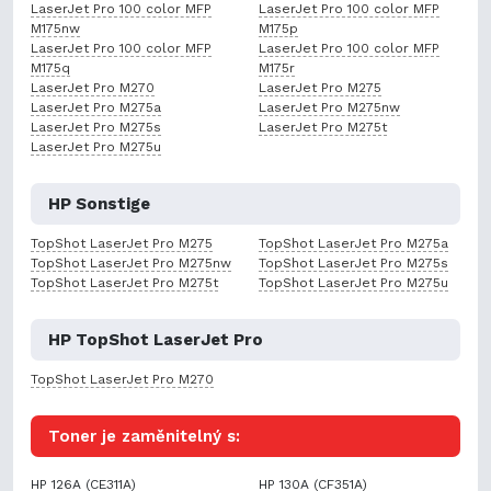
LaserJet Pro 100 color MFP
LaserJet Pro 100 color MFP
M175nw
M175p
LaserJet Pro 100 color MFP
LaserJet Pro 100 color MFP
M175q
M175r
LaserJet Pro M270
LaserJet Pro M275
LaserJet Pro M275a
LaserJet Pro M275nw
LaserJet Pro M275s
LaserJet Pro M275t
LaserJet Pro M275u
HP Sonstige
TopShot LaserJet Pro M275
TopShot LaserJet Pro M275a
TopShot LaserJet Pro M275nw
TopShot LaserJet Pro M275s
TopShot LaserJet Pro M275t
TopShot LaserJet Pro M275u
HP TopShot LaserJet Pro
TopShot LaserJet Pro M270
Toner je zaměnitelný s:
HP 126A (CE311A)
HP 130A (CF351A)