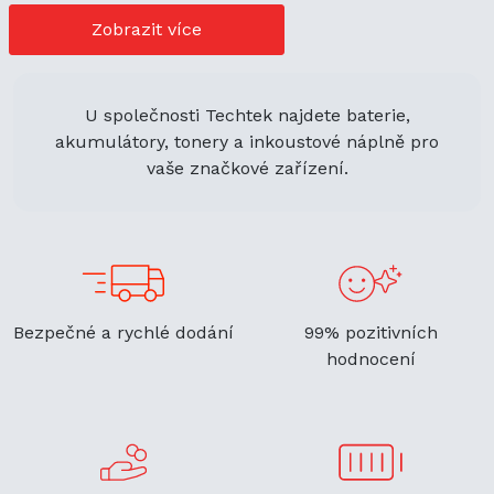
cenově výhodné možnosti nákupu. Její univerzální použití
navíc podporuje ekologickou udržitelnost a zaručuje
Zobrazit více
flexibilitu.
U společnosti Techtek najdete baterie,
akumulátory, tonery a inkoustové náplně pro
vaše značkové zařízení.
Bezpečné a rychlé dodání
99% pozitivních
hodnocení