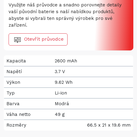
Využijte náš průvodce a snadno porovnejte detaily
vaší původní baterie s naší nabídkou produktů,
abyste si vybrali ten správný výrobek pro své
zařízení.
Otevřít průvodce
Kapacita
2600 mAh
Napětí
3.7 V
Výkon
9.62 Wh
Typ
Li-ion
Barva
Modrá
Váha netto
49 g
Rozměry
66.5 x 21 x 19.6 mm