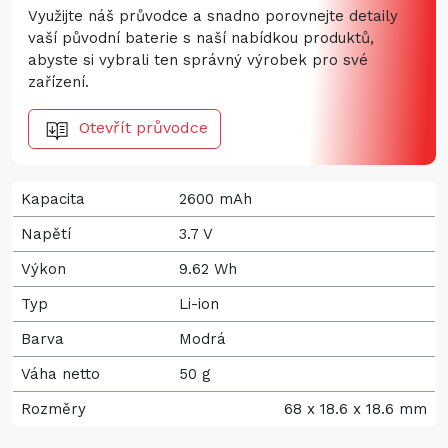
Využijte náš průvodce a snadno porovnejte detaily
vaší původní baterie s naší nabídkou produktů,
abyste si vybrali ten správný výrobek pro své
zařízení.
Otevřít průvodce
Kapacita
2600 mAh
Napětí
3.7 V
Výkon
9.62 Wh
Typ
Li-ion
Barva
Modrá
Váha netto
50 g
Rozměry
68 x 18.6 x 18.6 mm