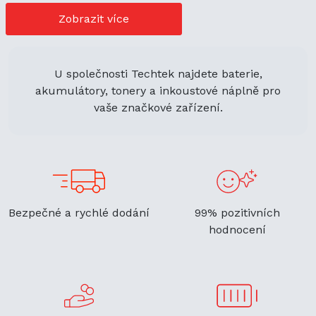
cenově výhodné možnosti nákupu. Její univerzální použití
navíc podporuje ekologickou udržitelnost a zaručuje
Zobrazit více
flexibilitu.
U společnosti Techtek najdete baterie,
akumulátory, tonery a inkoustové náplně pro
vaše značkové zařízení.
Bezpečné a rychlé dodání
99% pozitivních
hodnocení