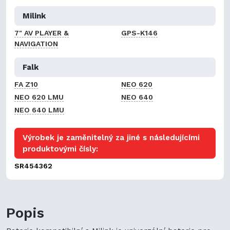
Milink
7" AV PLAYER &
GPS-K146
NAVIGATION
Falk
FA Z10
NEO 620
NEO 620 LMU
NEO 640
NEO 640 LMU
Výrobek je zaměnitelný za jiné s následujícími
produktovými čísly:
SR454362
Popis