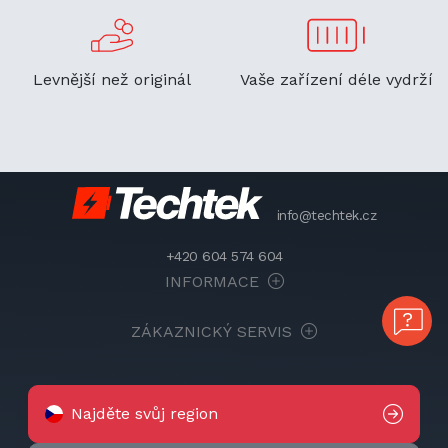
Levnější než originál
Vaše zařízení déle vydrží
info@techtek.cz
+420 604 574 604
INFORMACE
ZÁKAZNICKÝ SERVIS
Najděte svůj region