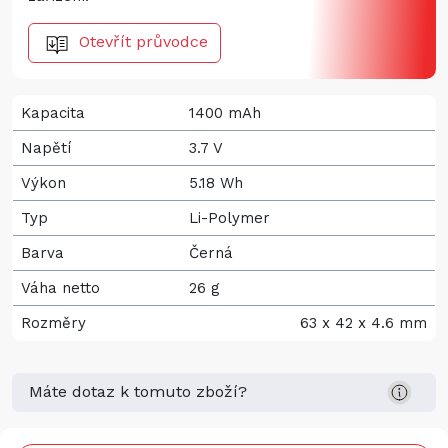
Otevřít průvodce
Kapacita
1400 mAh
Napětí
3.7 V
Výkon
5.18 Wh
Typ
Li-Polymer
Barva
Černá
Váha netto
26 g
Rozměry
63 x 42 x 4.6 mm
Máte dotaz k tomuto zboží?