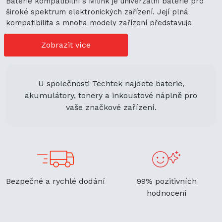
Baterie kompatibilní s Milink je univerzální baterie pro
široké spektrum elektronických zařízení. Její plná
kompatibilita s mnoha modely zařízení představuje
cenově výhodné možnosti nákupu. Její univerzální použití
navíc podporuje ekologickou udržitelnost a zaručuje
Zobrazit více
flexibilitu.
U společnosti Techtek najdete baterie,
akumulátory, tonery a inkoustové náplně pro
vaše značkové zařízení.
Bezpečné a rychlé dodání
99% pozitivních
hodnocení