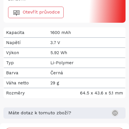
Otevřít průvodce
Kapacita
1600 mAh
Napětí
3.7 V
Výkon
5.92 Wh
Typ
Li-Polymer
Barva
Černá
Váha netto
29 g
Rozměry
64.5 x 43.6 x 5.1 mm
Máte dotaz k tomuto zboží?