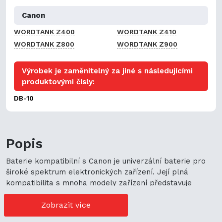
Canon
WORDTANK Z400
WORDTANK Z410
WORDTANK Z800
WORDTANK Z900
Výrobek je zaměnitelný za jiné s následujícími
produktovými čísly:
DB-10
Popis
Baterie kompatibilní s Canon je univerzální baterie pro
široké spektrum elektronických zařízení. Její plná
kompatibilita s mnoha modely zařízení představuje
cenově výhodné možnosti nákupu. Její univerzální použití
navíc podporuje ekologickou udržitelnost a zaručuje
Zobrazit více
flexibilitu.