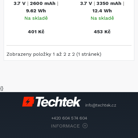
3.7 V
|
2600 mAh
|
3.7 V
|
3350 mAh
|
9.62 Wh
12.4 Wh
Na skladě
Na skladě
401 Kč
453 Kč
Zobrazeny položky 1 až 2 z 2 (1 stránek)
{}
info@techtek.cz
+420 604 574 604
INFORMACE