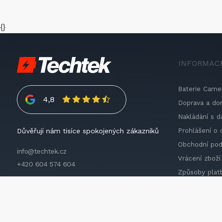
{}
INFORMAC
Baterie Came
4,8
Doprava a do
Nakládání s d
Prohlášení o 
Důvěřují nám tisíce spokojených zákazníků
Obchodní po
info@techtek.cz
Vrácení zboží
+420 604 574 604
Způsoby plat
Impressum