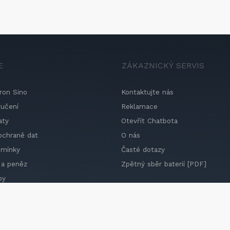
E
ZÁKAZNICKÝ SERVIS
ron Sino
Kontaktujte nás
ručení
Reklamace
aty
Otevřít Chatbota
ochraně dat
O nás
dmínky
Časté dotazy
 a peněz
Zpětný sběr baterií [PDF]
by