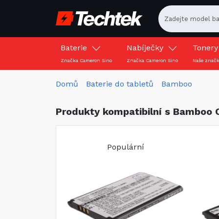
Baterie
Nabíječky
Toner
Značka Cameron Sino
Značka Cameron Sino
Naše znač
Domů
Baterie do tabletů
Bamboo
Produkty kompatibilní s Bamboo
Populární