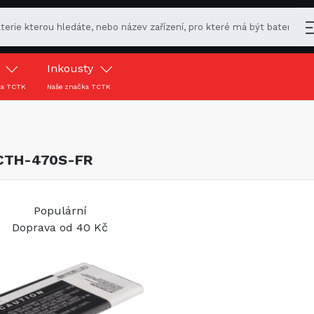
y
Inkousty
ka TCTK
Naše značka TCTK
 CTH-470S-FR
Populární
Doprava od 40 Kč