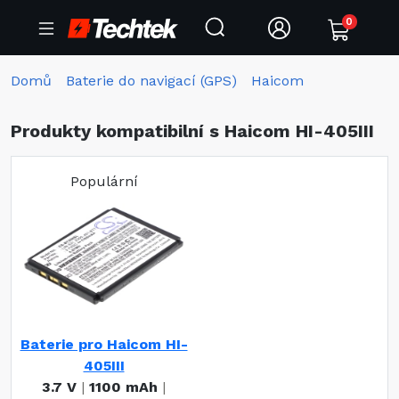
0
Domů
Baterie do navigací (GPS)
Haicom
Produkty kompatibilní s Haicom HI-405III
Populární
Baterie pro Haicom HI-
405III
3.7 V
|
1100 mAh
|