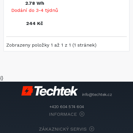
2.78 Wh
Dodání do 3-4 týdnů
244 Kč
Zobrazeny položky 1 až 1 z 1 (1 stránek)
{}
info@techtek.cz
+420 604 574 604
INFORMACE
ZÁKAZNICKÝ SERVIS