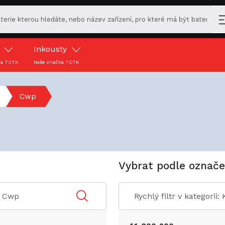
y
Inkousty
ka TCTK
Naše značka TCTK
Cwp
Vybrat podle označe