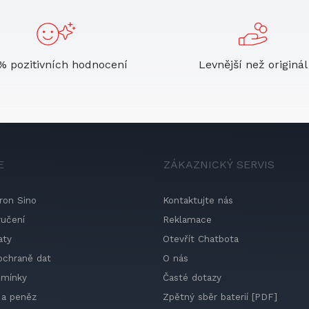
% pozitivních hodnocení
Levnější než originál
E
ZÁKAZNICKÝ SERVIS
ron Sino
Kontaktujte nás
ručení
Reklamace
aty
Otevřít Chatbota
ochraně dat
O nás
dmínky
Časté dotazy
 a peněz
Zpětný sběr baterií [PDF]