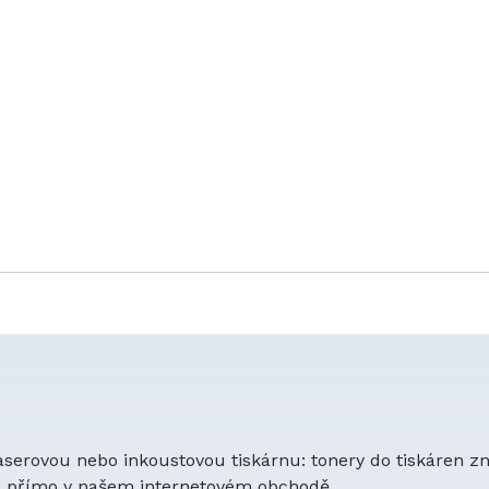
laserovou nebo inkoustovou tiskárnu: tonery do tiskáren z
to přímo v našem internetovém obchodě.