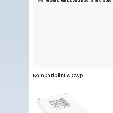
Powersmart Controller and cradle
pro
Kompatibilní s Cwp