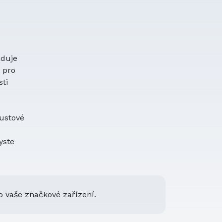
aduje
a pro
ti
oustové
yste
o vaše značkové zařízení.