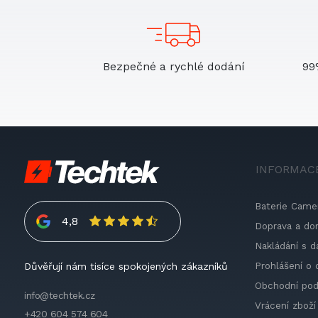
Bezpečné a rychlé dodání
99
INFORMAC
Baterie Came
4,8
Doprava a do
Nakládání s d
Prohlášení o 
Důvěřují nám tisíce spokojených zákazníků
Obchodní po
info@techtek.cz
Vrácení zboží
+420 604 574 604