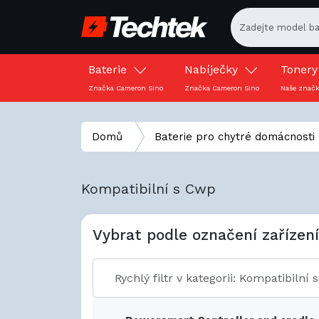
Baterie
Nabíječky
Toner
Značka Cameron Sino
Značka Cameron Sino
Naše znač
Domů
Baterie pro chytré domácnosti
Kompatibilní s Cwp
Vybrat podle označení zařízení