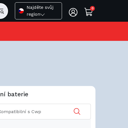
Najděte svůj
0
region
ní baterie