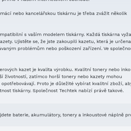
mácí nebo kancelářskou tiskárnu je třeba zvážit několik
kompatibilní s vaším modelem tiskárny. Každá tiskárna vyž
zety. Ujistěte se, že jste zakoupili kazetu, která je určen
kávaným problémům nebo poškození zařízení. Ve společnos
ových kazet je kvalita výrobku. Kvalitní tonery nebo ink
lší životností, zatímco horší tonery nebo kazety mohou
opotřebovávají. Proto je důležité vybírat kvalitní zboží, ab
otnost tiskárny. Společnost Techtek nabízí právě takové.
jdete baterie, akumulátory, tonery a inkoustové náplně pr