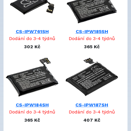
MJ3F2LL/A
pro
MJYK2LL/A
pro
MLC62LL/A
pro
MLCF2LL/A
pro
CS-IPW761SH
CS-IPW185SH
MLCG2LL/A
pro
Dodání do 3-4 týdnů
Dodání do 3-4 týdnů
MLCK2LL/A
pro
302 Kč
365 Kč
MLFA2LL/A
pro
MLFC2LL/A
pro
MLLD2LL/A
pro
MNNN2LL/A
pro
MP032LL/A
pro
MQJN2LL/A
pro
MQJP2LL/A
pro
MQJQ2LL/A
pro
MQJU2LL/A
pro
CS-IPW184SH
CS-IPW187SH
MQK12LL/A
pro
Dodání do 3-4 týdnů
Dodání do 3-4 týdnů
MQK22LL/A
pro
365 Kč
407 Kč
MQK32LL/A
pro