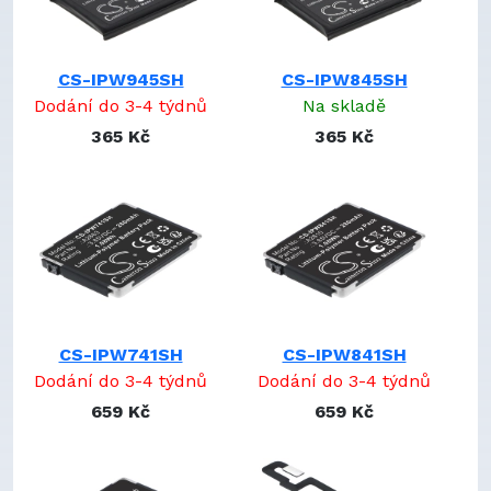
Watch Series S7 45mm
pro
Watch Series S8 41mm
pro
Watch Series S8 45mm
pro
CS-IPW945SH
CS-IPW845SH
Watch Series S9 41mm
pro
Dodání do 3-4 týdnů
Na skladě
Watch Series S9 45mm
pro
Watch Ultra
365 Kč
365 Kč
pro
Watch Ultra 2
pro
Watch Ultra 2 49mm
pro
Watch Ultra 49mm
pro
iWach 1 42mm
pro
iWatch Series 4 40mm
pro
CS-IPW741SH
CS-IPW841SH
Dodání do 3-4 týdnů
Dodání do 3-4 týdnů
659 Kč
659 Kč