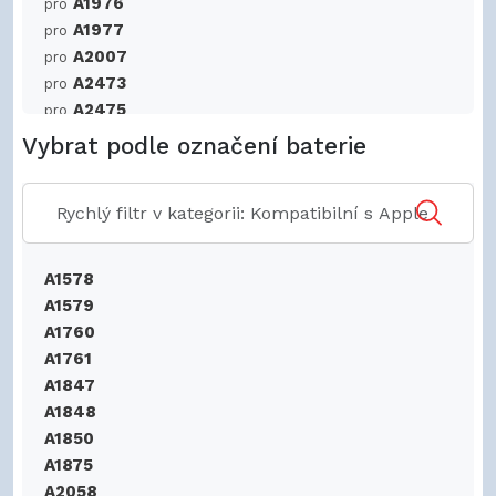
A1976
pro
A1977
pro
A2007
pro
A2473
pro
A2475
pro
A2476
pro
Vybrat podle označení baterie
A2622
pro
A2684
pro
A2686
pro
A2770
pro
A2772
pro
A1578
A2773
pro
A1579
A285
pro
A1760
A2857
pro
A1761
A2887
pro
A1847
GSRF-MQJQ2LL/A
pro
A1848
GSRF-MQK32LL/A
pro
A1850
GSRF-MQK62LL/A
pro
A1875
GSRF-MQL02LL/A
pro
A2058