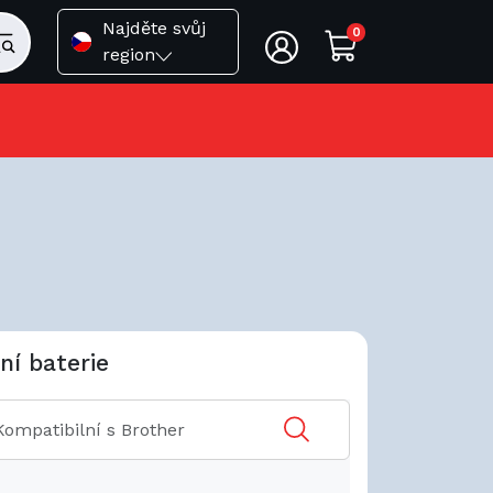
Najděte svůj
0
region
ní baterie