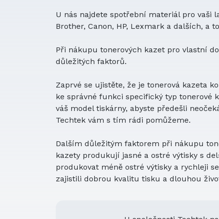
RJ-2140
pro
U nás najdete spotřební materiál pro vaši 
RJ-2150
pro
Brother, Canon, HP, Lexmark a dalších, a 
RJ-3035B
pro
RJ-3055WB
pro
Při nákupu tonerových kazet pro vlastní do
RJ-4030
pro
důležitých faktorů.
RJ-4040
pro
RJ4030
pro
Zaprvé se ujistěte, že je tonerová kazeta 
RJ4040
pro
ke správné funkci specifický typ tonerové ka
RuggedJet RJ4030-K
pro
váš model tiskárny, abyste předešli neoče
RuggedJet RJ4040-K
pro
Techtek vám s tím rádi pomůžeme.
TD-2120N
pro
TD-2130N
pro
Dalším důležitým faktorem při nákupu toner
TD-2130NSA
pro
kazety produkují jasné a ostré výtisky s de
produkovat méně ostré výtisky a rychleji se 
zajistili dobrou kvalitu tisku a dlouhou živ