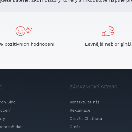
jdete baterie, akumulátory, tonery a inkoustové náplně pr
% pozitivních hodnocení
Levnější než originál
E
ZÁKAZNICKÝ SERVIS
ron Sino
Kontaktujte nás
ručení
Reklamace
aty
Otevřít Chatbota
ochraně dat
O nás