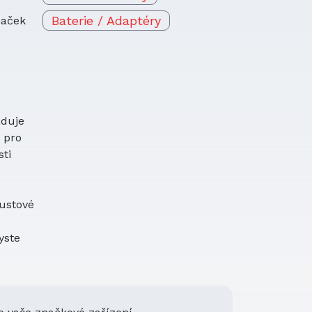
Baterie / Adaptéry
naček
aduje
a pro
ti
oustové
yste