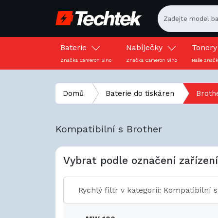
Baterie
Nabíječky
Toner
Značka Cameron Sino
Značka Cameron Sino
Naše znač
Domů
Baterie do tiskáren
Broth
Kompatibilní s Brother
Vybrat podle označení zařízení