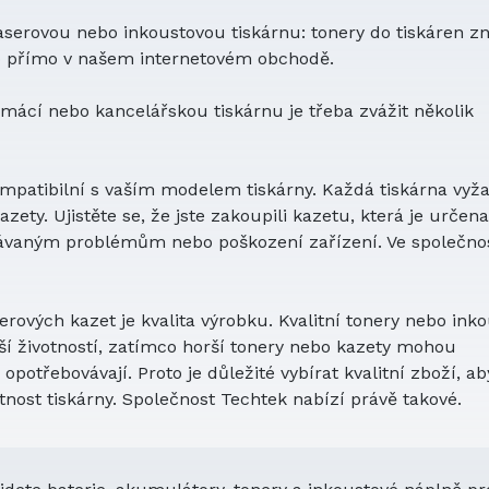
laserovou nebo inkoustovou tiskárnu: tonery do tiskáren z
to přímo v našem internetovém obchodě.
mácí nebo kancelářskou tiskárnu je třeba zvážit několik
kompatibilní s vaším modelem tiskárny. Každá tiskárna vyž
zety. Ujistěte se, že jste zakoupili kazetu, která je určen
kávaným problémům nebo poškození zařízení. Ve společnos
ových kazet je kvalita výrobku. Kvalitní tonery nebo ink
lší životností, zatímco horší tonery nebo kazety mohou
opotřebovávají. Proto je důležité vybírat kvalitní zboží, ab
otnost tiskárny. Společnost Techtek nabízí právě takové.