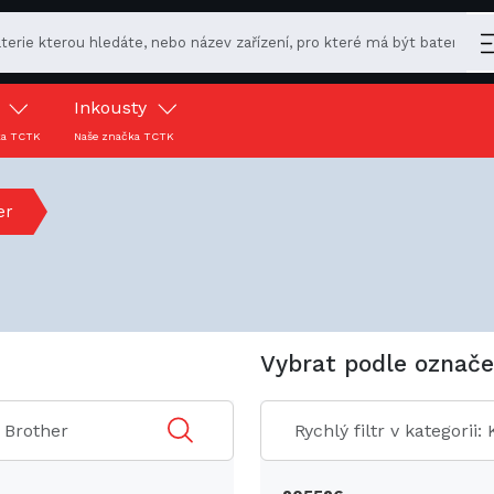
y
Inkousty
ka TCTK
Naše značka TCTK
er
Vybrat podle označe