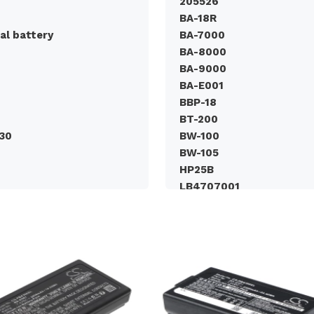
205526
BA-18R
al battery
BA-7000
BA-8000
BA-9000
BA-E001
BBP-18
BT-200
30
BW-100
BW-105
HP25B
LB4707001
LBC4090002
LBD709-001
LBF3250001
LN6044001
PA-BT-003
PA-BT-008
PA-BT-009