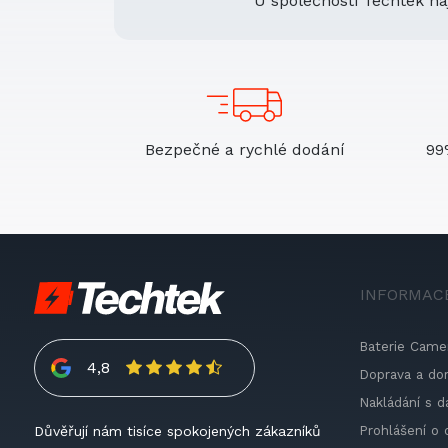
U společnosti Techtek na
Bezpečné a rychlé dodání
99
INFORMAC
Baterie Came
4,8
Doprava a do
Nakládání s d
Prohlášení o 
Důvěřují nám tisíce spokojených zákazníků