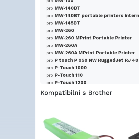
MW-100
pro
MW-140BT
pro
MW-140BT portable printers intern
pro
MW-145BT
pro
MW-260
pro
MW-260 MPrint Portable Printer
pro
MW-260A
pro
MW-260A MPrint Portable Printer
pro
P touch P 950 NW RuggedJet RJ 40
pro
P-Touch 1000
pro
P-Touch 110
pro
P-Touch 1200
pro
P-Touch 1200P
pro
Kompatibilní s Brother
P-Touch 1250
pro
P-Touch 1800
pro
P-Touch 1800E
pro
P-Touch 200
pro
P-Touch 2000
pro
P-Touch 2400
pro