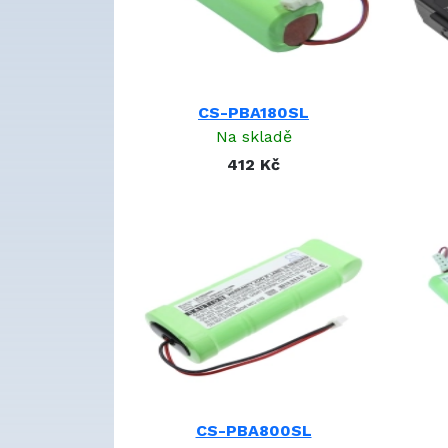
P-Touch 300
pro
P-Touch 3000
pro
P-Touch 310
pro
P-Touch 340
pro
P-Touch 340C
pro
CS-PBA180SL
P-Touch 5000
pro
Na skladě
P-Touch 540
pro
412 Kč
P-Touch 540C
pro
P-Touch 7600VP
pro
P-touch
pro
P-touch H300/LI
pro
PA-BB-001
pro
PA-BB-002
pro
PJ-520
pro
PJ-522
pro
PJ-523
pro
PJ-560
pro
PJ-562
pro
CS-PBA800SL
PJ-563
pro