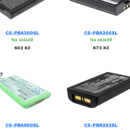
PA-BT-010
PA-BT-300
PA-BT-4000LI
PA-BT-500
PJ-4844A
CS-PBA300SL
CS-PBA300XL
PJ7
Na skladě
Na skladě
PT-1501A
602 Kč
673 Kč
SB-BT500-N
WAAKU19
CS-PBA900SL
CS-PBR203SL