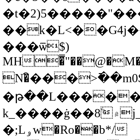
�t�2)5�����"��
��k�L<��G4j
���ѿ$)
MH�̿"��@�M�X�[
N�ิ���>߫��m0
�թ��L����
k_����ġ��8ۧ۾j_8�U�Z3�����:;�������e*Ŏڥ7�I�F�2)��D�
�;Lۅw�Ro��b*/