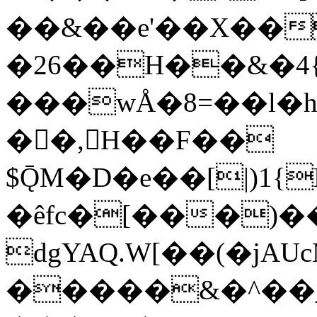
��&��e'��X��
�26��H��&�4
���wÅ�8=��l�
��ٰ,H��F��
$ǬM�D�e��[|)1
�êfc�[���)�
dgYAQ.W[��(�j
�����&�^��_