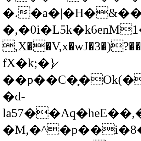
�.�a�|�H�&��'
�,�0i�L5k�k6enM
,X��V,x�wJ�3�)
fX�k;�}̷
��p��C�͙�Ok(�
�d-
la57��Aq�heE�
�M,�^�p��i�