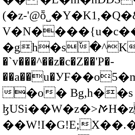
(�z-'@ȭ˽�Y�K1,�
V�N����{u�c
�gh�sٚ�^KF
�`v���^��z�c�Z��'P�-
��a��u�УF��o5
�o� Bg,h��s
ɮUSi��W�z�>ࠀH�z+qh�$jܹ� |Y+���-
��W!I�G!E;X��.