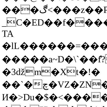
���ڰ<���z��P�%ȝU�u
_C�ED��f����
TA
�lL������=���3�4
�����a~D�\`��f̐
�3ǆm�Xt�!�
��`�چ�VZ�ZN�����>�f7[eY9j��$9�8;�򩾍��/
И�>Du�$�<���