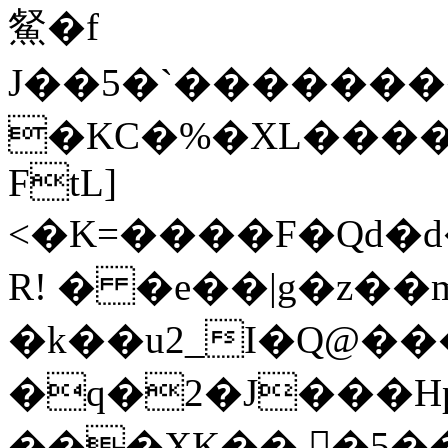
䱗�f
J��5�ˋ�������
�KC�%�XL����
FtL]
<�K=����F�Qd�
R! � �e��|g�z��mF�=�[�
�k��u2_I�Q@�
�q�2�J���Hp
���XK�� �5�