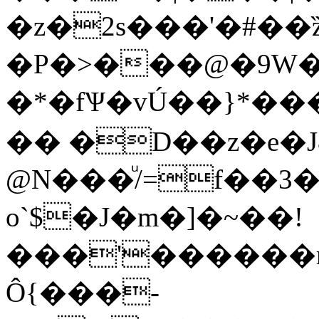
�z�2s���'�#��
�P�>���@�9W�
�*�fѰ�vÚ��}*��
�� �D��z�e�J
@N���ͧ/=f��3
o`$�J�m�]�~��!
���'������m
Ô{���-