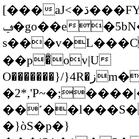
[���aJ<�ڌ���FY1O�CՕu�f�~�l�
ݠ�go��e�5bN�4�˘�dK�M�b
s���v�L���C
��p�͒ov|U
O�������}/}4R�زm�G�\�t�X
�2*,'P~�;����|
��˹��l���S
�}òS�p�}