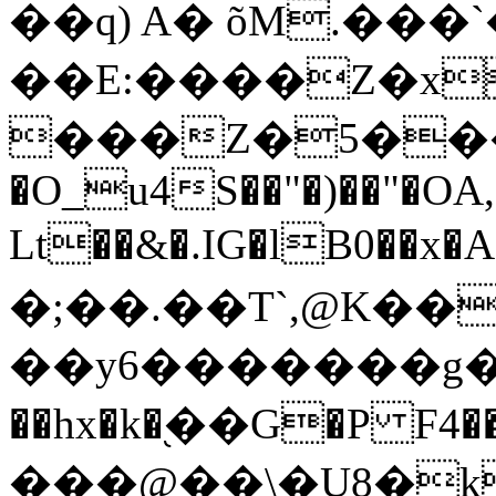
��q) A� õM.���`
��E:����Z�x
���Z�5���v�DJ�܀��ڸs�+^p��e�`��<�(uR��J��
�O_u4S��"�)��"�OA,
Lt��&�.IG�lB0��x�
�;��.��T`,@K��
��y6�������g��Ҡ
��hx�k�֭��G�P F4�
���@��\�U8�k