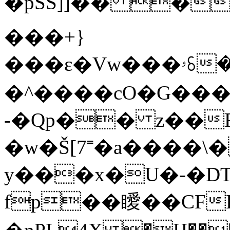
�pSS]]�� ����
���+}
���ɛ�Vw���ۥꗏ������6_�՞�=�{��C���c��h���G���~|i
�^����cO�G��� 
-�Qp�� z��F
�w�Š[7˭�a����
y���x�U�-�D
fp��瞹��CFR