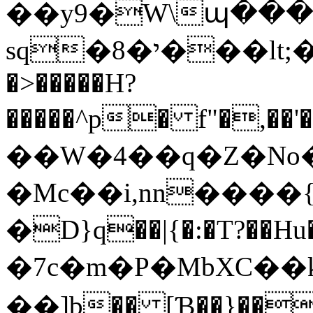
��y9�W\պ���2
sq�י�8���lt;��{Ͼ޺�ojG��L�,|/m��t��Box-
�>�����H?
�����^p� f"�,��'�
��W�4��q�Z�No
�Mc��i,nn����{
�D}q��|{�:�T?��Hu����۽���6۫�
�7c�m�P�MbXC��
��]b�� [Ɓ��}��