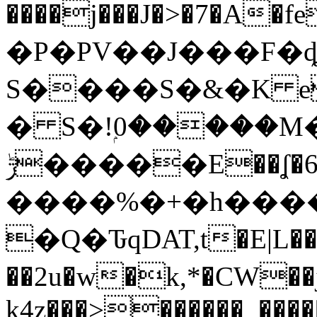
�P�PV��J���F�ȡ
S����S�&�K e
� S�!ۭ0�����M�
ݱ�����E��ʆ�6U28�OCcj�X���ه1�\�"�I&��8�����7
����%�+�h�����
�Q�ԎqDAT,t�E|L��
��2u�w�k,*�CW��j��1�u�ءLӵ v:�X1,�����w��G��V�l��S1�B�E�3�1����"�����zi:
k4z���>������_����