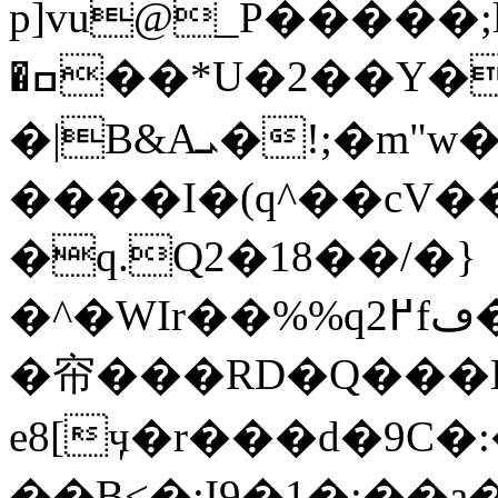
p]vu@_P�����;
�ߛ��*U�2��Y���쓙z��H)}
�|B&Aܝ�!;�m"w�L١QLl�����]Oa��V�Ձ�Wy�̹I�\�he�`�"�`ץ�������:�@:#�&g��9��/N���x*���N-
����I�(q^��cV�
�q.Q2�18��/�}
�^�WIr��%%q2߂fڡ��R�aja���5Sy��a�]C8)�0*e�4���,�΋�ڬ���ؔ��6l��a�
�帘���RD�Q���
e8[ӌ�r���d�9C�:
��B<�;I9�1�:��а