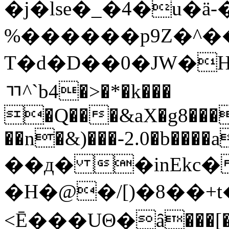
�j�lse�_�4�u�ä
%������p9Z�^�
T�d�D��0�JW�
ﾢ^`b4�>�*�k���
�Q���&aX�g8���
��n�&)���-2.0�b���
��д� �inEkc�
�H�@�/[)�8��+t
<Ē��� UΘ�ȃ���[�a��p���(6