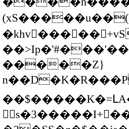
����n���
(xS�����u��(
�khv�����+vSKD
��>Ip�'#���'��u
�����Z}
n��D�K�R���P�cl�a�o��md�UDܒ�m\���ޒ
��$�����K�=ԼA
s�3�����I+��