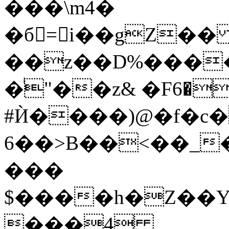
���\m4�
�б=i��gZ�
��z��D%���
�ͥ"��z& �F׀�0�6 ��j��b�/�
#Ѝ����)@�f�c
6��>B��<��_
���
$����h�Z��
���4