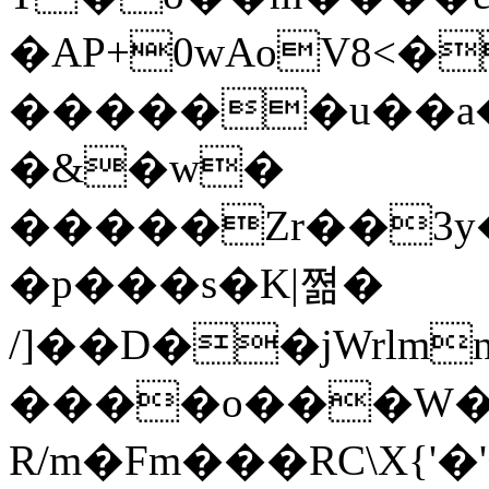
�AP+0wAoV8<��¼�
������u��a��Wث��3�Ih
�&�w�
�����Zr��3y
�p���s�K|쪎�
/]��D��jWrlmn
����o���W�?
R/m�Fm���RC\X{'�