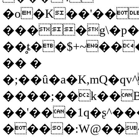
�o�K��'��
����g\�p�
��̥ȶ��$+~��
�� �
�;��û�a�K,mQ�qv^
����;��k��BY
��'���1q�ʂ^��
����:W@���ק�2���_5t�Z