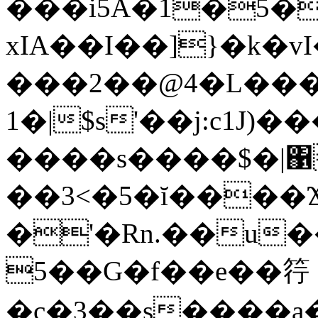
���i5A�1�5�
xIA��I��]}�k�v
���2��@4�L���
1�|$s'��j:c1
����s����$�|΁
��3<�5�ĭ����
�'�Rn.��u�
5��G�f��e��筕
�c�3��s����a