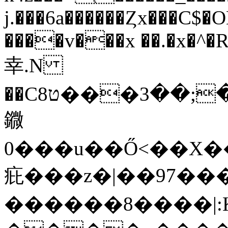
j.���6a������Ȥx���C$
����v���x ��.�x�^�
幸.N
��C8ږ;�;��3���טq�Gr�VnV���@���v�(x�v����
䥩
0���u��Ő<��X��
疪���z�|��97��
������8����|