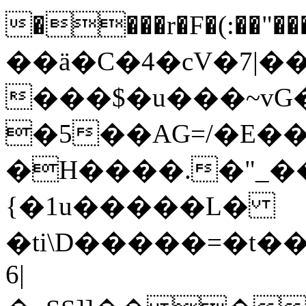
��ӓ�C�4�cV�7|��
���$�u���~vG
�5��AG=/�E�
�H����.�"_�
{�1u�����L�
�ti\D�����=�t
6|