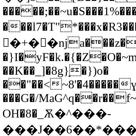
�����;��~u�S���1%���
���l7�T"*���x�R3��
�ً+��ǌa���z�yk���zO
�}I�yF�k.�{�Z�O�~m�
��K��_]�8g}̘�})o�
��"��<~8'�4�����
���G�/MaG^q��r��f
OH�8�_Ѫ�^���-
���J��6��*����"�