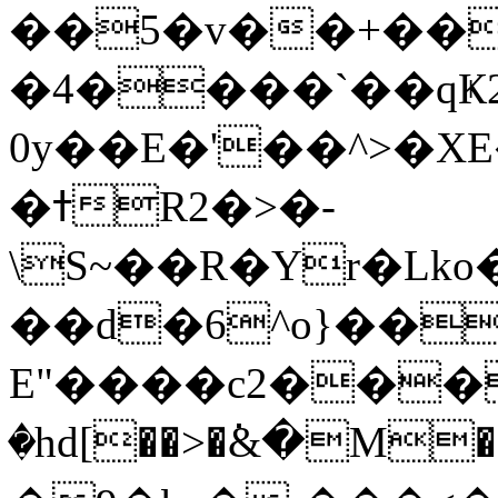
��5�v��+��
�4����`��qҜ
0y��E�'��^>�X
�ߙR2�>�-
\S~��R�Yr�Lko�
��d�6^o}��
E"����c2����z=,�L��L���X�@�%�'&�ߊ�
�hd[��>�߭&�M�