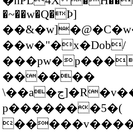
�nPL4X �H���B
�~��w�Q�Ϸ]
��&�w]�@�C�
��w�"�x�Dob/
���pw�p���
������
\��a�ڃ]�R�v���_g=��s�>�6��[?
p�������5�(
�����v����d