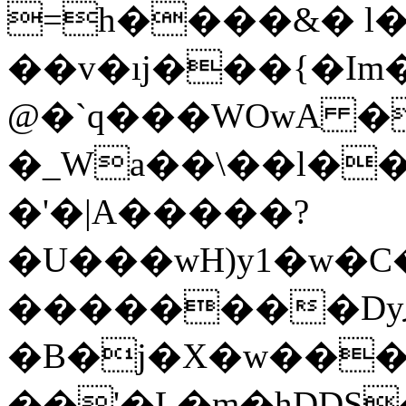
=h����&� l�6�
��v�ıj���{�I
@�`q���WOwA ��
�_Wa��\��l�
�'�|A�����?
�U���wH)y1�w�C
��������Dyފh&*��UhPO1,� @�I�a=��Nb�
�B�j�X�w��
��'�L�m�hDDS