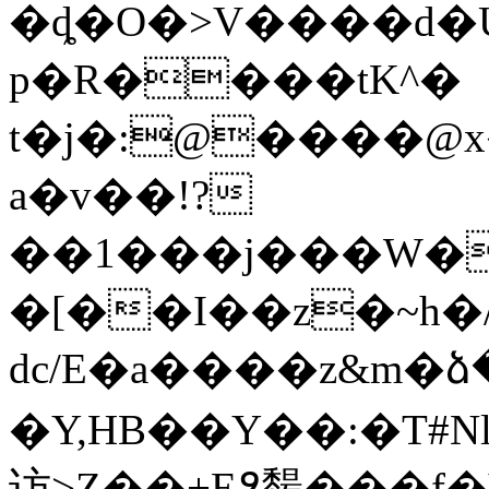
�ȡ�O�>V����d�U
p�R����tK^�
t�j�:@����@
a�v��!?
��1���j���W�
�[��I��z�~h�
dc/E�a����z&m�
�Y,HB��Y��:�T#
访>Z��+E߶䵘���f�