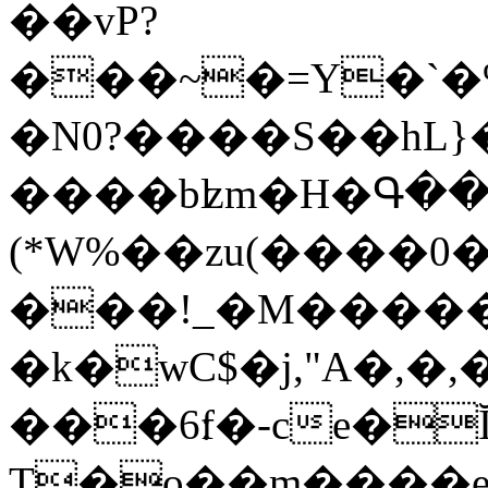
��vP?
���~�=Y�`�%V
�N0?����S��hL}�^
����bʫm�H�Գ��
(*W%��zu(����0�
���!_�M�����
�k�wC$�j,"A�,�,
���׃6f�-ce�Ĭ�m�i(m
T�o��m���