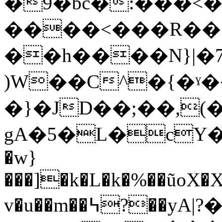
�9�bc�:���<�
����<���R����
��h����N}|
)W��C^�{�ˠ
�}�JD��;��,(
gA�5�L�cY�v� 
�w}
���]�k�L�k�%��ũoX�X
v�u��m��߆?��yA|?�s,�u}N�/