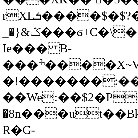
rXLܭ����$�$?��<h�X��w�?
_�}&ݣ���ϭ+C�\�k��ɺ! �/�?
Ie��� B-
���ׯ����X~V3�<��Ƃ.h�}y8�t[
�!�������:�
��We:��$2�P
�8n���ut��B
R�G-