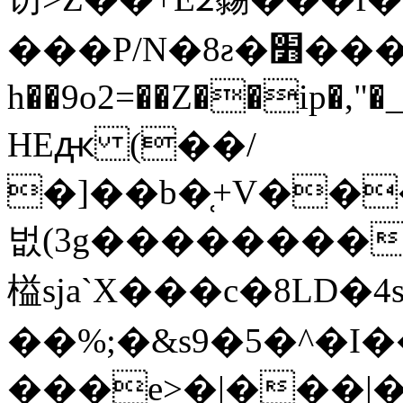
���P/N�8ƨ�׻���J�t�
h��9o2=��Z��ip�
HEԫ (��/
�]��b�̜+V��
벖(3g��������
榏sja`X���c�8LD�4s
��%;�&s9�5�^�I��
���e>�|���|�