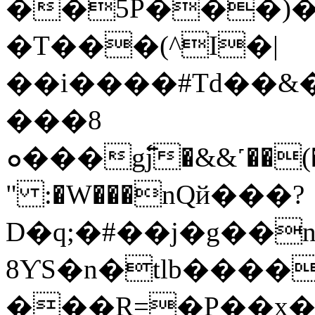
��5P���)��
�T���(^I�|
��i����#Td��&
���8
ܘ���g߱j�&&˹��(�o�P*���R���m�K|%� &�bwK���-
" :�W���nQй���?
D�q;�#��j�g��n�
8ƳS�n�tlb����
���R=�P��x�