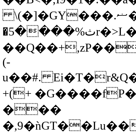
\(�]�GY���.ޟ�q}M%�DE����!
�ث%����5r�>L�g�f�R+�/
��Q��+,zP���
(-
u��#. Ei�T�r&
+(+ �G����f
���
�,9�ǹGT��Lu�