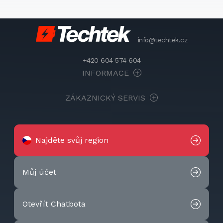
info@techtek.cz
+420 604 574 604
INFORMACE
ZÁKAZNICKÝ SERVIS
Najděte svůj region
Můj účet
Otevřít Chatbota